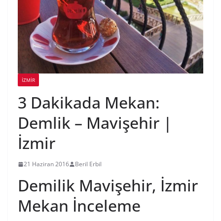
İZMIR
3 Dakikada Mekan:
Demlik – Mavişehir |
İzmir
21 Haziran 2016
Beril Erbil
Demilik Mavişehir, İzmir
Mekan İnceleme