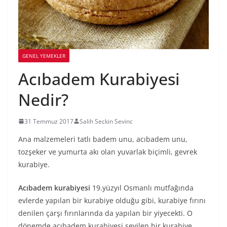
GENEL YEMEKLER
Acıbadem Kurabiyesi
Nedir?
31 Temmuz 2017
Salih Seckin Sevinc
Ana malzemeleri tatlı badem unu, acıbadem unu,
tozşeker ve yumurta akı olan yuvarlak biçimli, gevrek
kurabiye.
Acıbadem kurabiyesi
19.yüzyıl Osmanlı mutfağında
evlerde yapılan bir kurabiye olduğu gibi, kurabiye fırını
denilen çarşı fırınlarında da yapılan bir yiyecekti. O
dönemde acıbadem kurabiyesi sevilen bir kurabiye