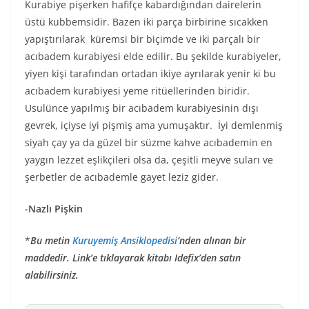
Kurabiye pişerken hafifçe kabardığından dairelerin
üstü kubbemsidir. Bazen iki parça birbirine sıcakken
yapıştırılarak küremsi bir biçimde ve iki parçalı bir
acıbadem kurabiyesi elde edilir. Bu şekilde kurabiyeler,
yiyen kişi tarafından ortadan ikiye ayrılarak yenir ki bu
acıbadem kurabiyesi yeme ritüellerinden biridir.
Usulünce yapılmış bir acıbadem kurabiyesinin dışı
gevrek, içiyse iyi pişmiş ama yumuşaktır. İyi demlenmiş
siyah çay ya da güzel bir süzme kahve acıbademin en
yaygın lezzet eşlikçileri olsa da, çeşitli meyve suları ve
şerbetler de acıbademle gayet leziz gider.
-Nazlı Pişkin
*
Bu metin
Kuruyemiş Ansiklopedisi
‘nden alınan bir
maddedir. Link’e tıklayarak kitabı Idefix’den satın
alabilirsiniz.