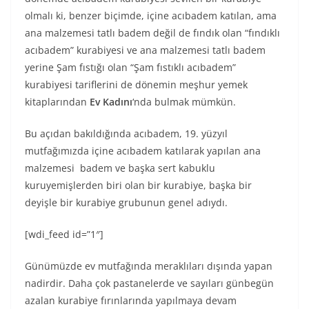
olmalı ki, benzer biçimde, içine acıbadem katılan, ama
ana malzemesi tatlı badem değil de fındık olan “fındıklı
acıbadem” kurabiyesi ve ana malzemesi tatlı badem
yerine Şam fıstığı olan “Şam fıstıklı acıbadem”
kurabiyesi tariflerini de dönemin meşhur yemek
kitaplarından
Ev Kadını
‘nda bulmak mümkün.
Bu açıdan bakıldığında acıbadem, 19. yüzyıl
mutfağımızda içine acıbadem katılarak yapılan ana
malzemesi badem ve başka sert kabuklu
kuruyemişlerden biri olan bir kurabiye, başka bir
deyişle bir kurabiye grubunun genel adıydı.
[wdi_feed id=”1″]
Günümüzde ev mutfağında meraklıları dışında yapan
nadirdir. Daha çok pastanelerde ve sayıları günbegün
azalan kurabiye fırınlarında yapılmaya devam