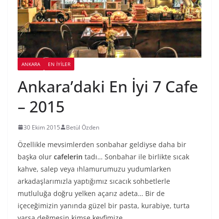
ANKARA
EN İYILER
Ankara’daki En İyi 7 Cafe
– 2015
30 Ekim 2015
Betül Özden
Özellikle mevsimlerden sonbahar geldiyse daha bir
başka olur
cafelerin
tadı… Sonbahar ile birlikte sıcak
kahve, salep veya ıhlamurumuzu yudumlarken
arkadaşlarımızla yaptığımız sıcacık sohbetlerle
mutluluğa doğru yelken açarız adeta… Bir de
içeceğimizin yanında güzel bir pasta, kurabiye, turta
varsa değmesin kimse keyfimize…