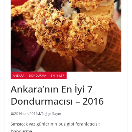
ANKARA
DONDURMA
EN İYILER
Ankara’nın En İyi 7
Dondurmacısı – 2016
20 Nisan 2016
Tuğçe Sayın
Sımsıcak yaz günlerinin buz gibi ferahlatıcısı:
Dondurma
.