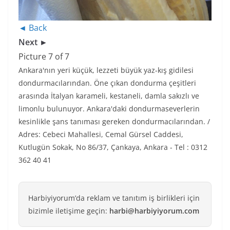
◄ Back
Next ►
Picture 7 of 7
Ankara'nın yeri küçük, lezzeti büyük yaz-kış gidilesi
dondurmacılarından. Öne çıkan dondurma çeşitleri
arasında İtalyan karameli, kestaneli, damla sakızlı ve
limonlu bulunuyor. Ankara'daki dondurmaseverlerin
kesinlikle şans tanıması gereken dondurmacılarından. /
Adres: Cebeci Mahallesi, Cemal Gürsel Caddesi,
Kutlugün Sokak, No 86/37, Çankaya, Ankara - Tel : 0312
362 40 41
Harbiyiyorum’da reklam ve tanıtım iş birlikleri için
bizimle iletişime geçin:
harbi@harbiyiyorum.com