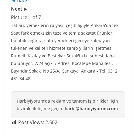
◄ Back
Next ►
Picture 1 of 7
Tatları, yemeklerin raiyası, çeşitliliğiyle Ankara'da tek.
Saat fark etmeksizin taze ve temiz sakatat ürünleri
bulabileceğiniz, sulu yemekleri geceye kalmayan
tükenen ve kaliteli hizmete sahip yılların işletmesi
Rumeli. Kızılay ve Bestekar Sokak'ta iki şubesi daha
bulunuyor. 7/24 açık. / Adres: Kocatepe Mahallesi,
Bayındır Sokak, No 25/A, Çankaya, Ankara - Tel: 0312
431 34 48
Harbiyiyorum’da reklam ve tanıtım iş birlikleri için
bizimle iletişime geçin:
harbi@harbiyiyorum.com
Post Views:
2.502