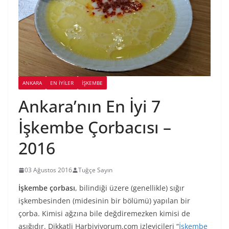
ANKARA
EN İYILER
İŞKEMBE
Ankara’nın En İyi 7
İşkembe Çorbacısı –
2016
03 Ağustos 2016
Tuğçe Sayın
İşkembe çorbası
, bilindiği üzere (genellikle) sığır
işkembesinden (midesinin bir bölümü) yapılan bir
çorba. Kimisi ağzına bile değdiremezken kimisi de
aşığıdır. Dikkatli Harbiyiyorum.com izleyicileri “
İşkembe