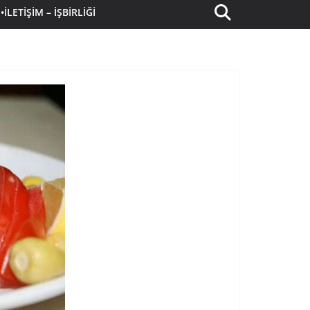
•İLETIŞIM – İŞBIRLIĞI