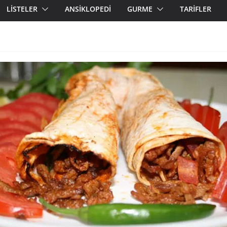
LİSTELER
ANSİKLOPEDİ
GURME
TARİFLER