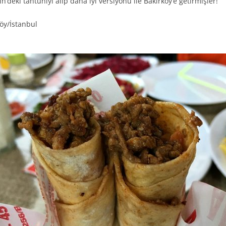
in’deki tantuniyi alıp daha iyi versiyonu ile Bakırköy’e getirmişler!
köy/İstanbul