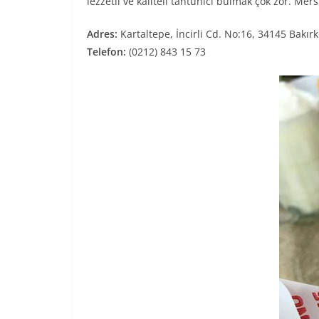
lezzetli ve kaliteli tantunici bulmak çok zor. Mers
Adres:
Kartaltepe, İncirli Cd. No:16, 34145 Bakır
Telefon:
(0212) 843 15 73