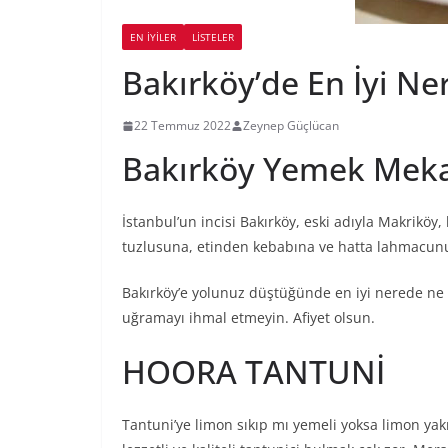
EN İYILER
LİSTELER
Bakırköy’de En İyi Ne
22 Temmuz 2022
Zeynep Güçlücan
Bakırköy Yemek Meka
İstanbul’un incisi Bakırköy, eski adıyla Makriköy,
tuzlusuna, etinden kebabına ve hatta lahmacunun
Bakırköy’e yolunuz düştüğünde en iyi nerede ne 
uğramayı ihmal etmeyin. Afiyet olsun.
HOORA TANTUNİ
Tantuni’ye limon sıkıp mı yemeli yoksa limon yak