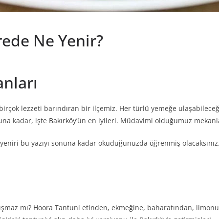
rede Ne Yenir?
nları
 birçok lezzeti barındıran bir ilçemiz. Her türlü yemeğe ulaşabileceği
a kadar, işte Bakırköy’ün en iyileri. Müdavimi olduğumuz mekanları
yeniri bu yazıyı sonuna kadar okuduğunuzda öğrenmiş olacaksınız.
ışmaz mı? Hoora Tantuni etinden, ekmeğine, baharatından, limonuna 