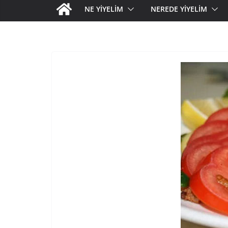
NE YİYELİM
NEREDE YİYELİM