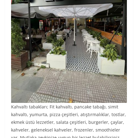
Kahvaltı tabakları; Fit kahvaltı, pancake tabağı, simit
kahvaltı, yumurta, pizza çeşitleri, atıştırmalıklar, tostlar,
ekmek üstü lezzetler, salata çeşitleri, burgerler, çaylar,
kahveler, geleneksel kahveler, frozenler, smoothieler
var. Mutlaka zevkinize uygun bir lezzet bulabilirsiniz.