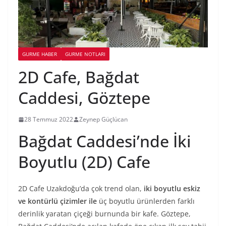
GURME HABER
GURME NOTLARI
2D Cafe, Bağdat
Caddesi, Göztepe
28 Temmuz 2022
Zeynep Güçlücan
Bağdat Caddesi’nde İki
Boyutlu (2D) Cafe
2D Cafe Uzakdoğu’da çok trend olan,
iki boyutlu eskiz
ve kontürlü çizimler ile
üç boyutlu ürünlerden farklı
derinlik yaratan çiçeği burnunda bir kafe. Göztepe,