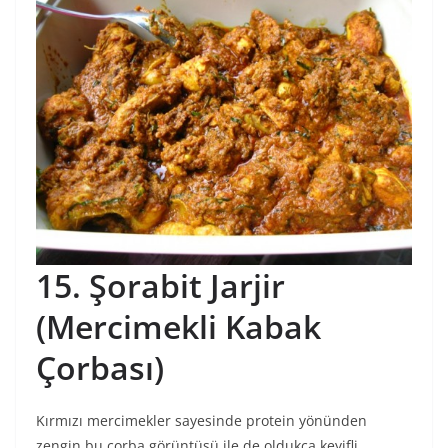
15. Şorabit Jarjir
(Mercimekli Kabak
Çorbası)
Kırmızı mercimekler sayesinde protein yönünden
zengin bu çorba görüntüsü ile de oldukça keyifli