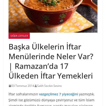
DIĞER LISTELER
Başka Ülkelerin İftar
Menülerinde Neler Var?
| Ramazan’da 17
Ülkeden İftar Yemekleri
03 Temmuz 2014
Salih Seckin Sevinc
İftar sofralarımızın
vazgeçilmez 7 yiyeceğini
yazmıştık.
Şimdi ise gözümüzü dünyaya çeviriyoruz ve tüm İslam
aleminde özelikle Ramazan ayında masaları süsleyen