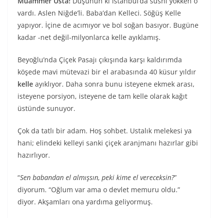
Muammer Usta!
Düşünün ki İstanbul’da sushi yokken o
vardı. Aslen Niğde’li. Baba’dan Kelleci. Söğüş Kelle
yapıyor. İçine de acımıyor ve bol soğan basıyor. Bugüne
kadar -net değil-milyonlarca kelle ayıklamış.
Beyoğlu’nda Çiçek Pasajı çıkışında karşı kaldırımda
köşede mavi mütevazi bir el arabasında 40 küsur yıldır
kelle
ayıklıyor. Daha sonra bunu isteyene ekmek arası,
isteyene porsiyon, isteyene de tam kelle olarak kağıt
üstünde sunuyor.
Çok da tatlı bir adam. Hoş sohbet. Ustalık melekesi ya
hani; elindeki kelleyi sanki çiçek aranjmanı hazırlar gibi
hazırlıyor.
“
Sen babandan el almışsın, peki kime el vereceksin?
”
diyorum. “Oğlum var ama o devlet memuru oldu.”
diyor. Akşamları ona yardıma geliyormuş.