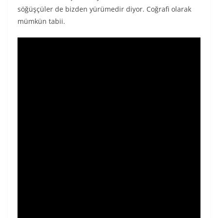
söğüşçüler de bizden yürümedir diyor. Coğrafi olarak
mümkün tabii.