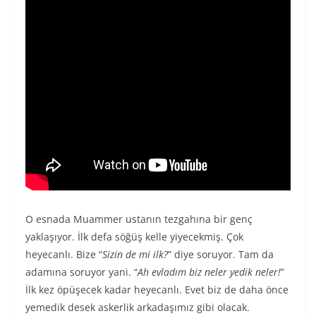
O esnada Muammer ustanın tezgahına bir genç
yaklaşıyor. İlk defa söğüş kelle yiyecekmiş. Çok
heyecanlı. Bize “
Sizin de mi ilk?
” diye soruyor. Tam da
adamına soruyor yani. “
Ah evladım biz neler yedik neler!
”
İlk kez öpüşecek kadar heyecanlı. Evet biz de daha önce
yemedik desek askerlik arkadaşımız gibi olacak.