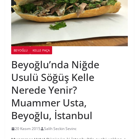
BEYOĞLU
KELLE PAÇA
Beyoğlu’nda Niğde
Usulü Söğüş Kelle
Nerede Yenir?
Muammer Usta,
Beyoğlu, İstanbul
20 Kasım 2015
Salih Seckin Sevinc