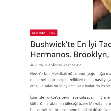
NEW YORK
TACO
Bushwick’te En İyi Ta
Hermanos, Brooklyn,
12 Ocak 2017
Salih Seckin Sevinc
New York’da Meksikalı nüfusunun yoğunluğu malu
ne demek, antroplojik özellikleri neler, nasıl yaş
ettiği ve salaş mı salaş ama bir o kadar da lezz
İzninizle Türkçe’ye çevirmeye çalışacağım;
Erman 
kültürü meraklısının bileceği üzere Meksikalıları
her yemek kültürü insanının bildiğini düşünüyor