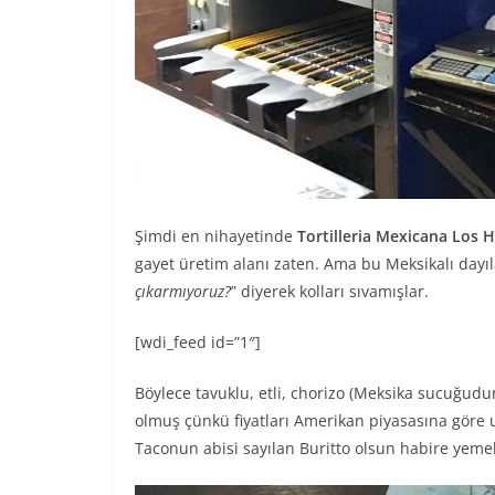
Şimdi en nihayetinde
Tortilleria Mexicana Los
gayet üretim alanı zaten. Ama bu Meksikalı dayıl
çıkarmıyoruz?
” diyerek kolları sıvamışlar.
[wdi_feed id=”1″]
Böylece tavuklu, etli, chorizo (Meksika sucuğudur
olmuş çünkü fiyatları Amerikan piyasasına göre u
Taconun abisi sayılan Buritto olsun habire yemek 