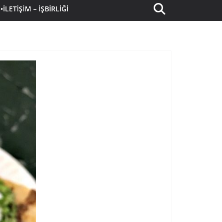
•İLETIŞIM – İŞBIRLIĞI