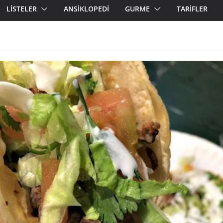
LİSTELER
ANSİKLOPEDİ
GURME
TARİFLER