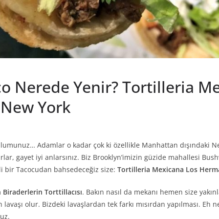
co Nerede Yenir? Tortilleria M
 New York
munuz… Adamlar o kadar çok ki özellikle Manhattan dışındaki New
arlar, gayet iyi anlarsınız. Biz Brooklyn’imizin güzide mahallesi Bu
etli bir Tacocudan bahsedeceğiz size:
Tortilleria Mexicana Los Her
Biraderlerin Torttillacısı
. Bakın nasıl da mekanı hemen size yakınl
n lavaşı olur. Bizdeki lavaşlardan tek farkı mısırdan yapılması. Eh n
uz.