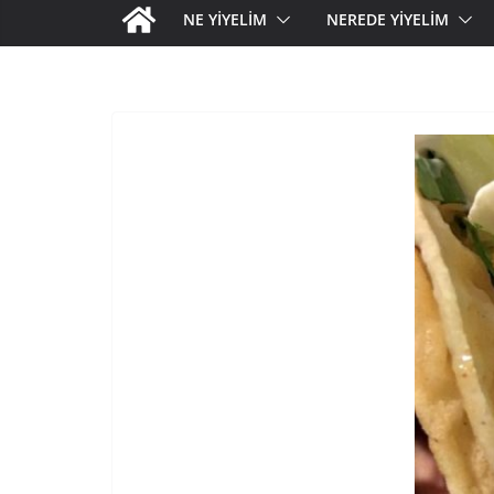
NE YİYELİM
NEREDE YİYELİM