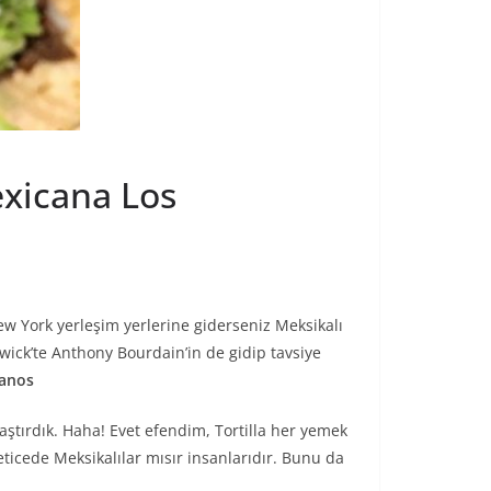
exicana Los
 York yerleşim yerlerine giderseniz Meksikalı
shwick’te Anthony Bourdain’in de gidip tavsiye
manos
aştırdık. Haha! Evet efendim, Tortilla her yemek
eticede Meksikalılar mısır insanlarıdır. Bunu da