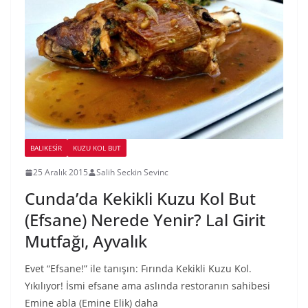
BALIKESIR
KUZU KOL BUT
25 Aralık 2015
Salih Seckin Sevinc
Cunda’da Kekikli Kuzu Kol But
(Efsane) Nerede Yenir? Lal Girit
Mutfağı, Ayvalık
Evet “Efsane!” ile tanışın: Fırında Kekikli Kuzu Kol.
Yıkılıyor! İsmi efsane ama aslında restoranın sahibesi
Emine abla (Emine Elik) daha