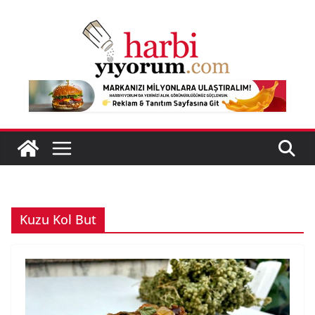
Skip
to
content
Kuzu Kol But