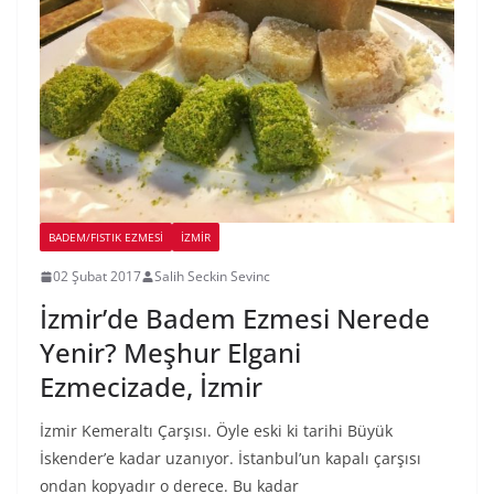
BADEM/FISTIK EZMESI
İZMIR
02 Şubat 2017
Salih Seckin Sevinc
İzmir’de Badem Ezmesi Nerede
Yenir? Meşhur Elgani
Ezmecizade, İzmir
İzmir Kemeraltı Çarşısı. Öyle eski ki tarihi Büyük
İskender’e kadar uzanıyor. İstanbul’un kapalı çarşısı
ondan kopyadır o derece. Bu kadar