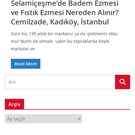
Selamiçeşme’de Badem Ezmesi
ve Fıstık Ezmesi Nereden Alınır?
Cemilzade, Kadıköy, İstanbul
Sizin hiç 130 yıllık bir markanız ya da işletmeniz oldu
mu? Bizim de olmadı. Lakin bu topraklarda böyle
markalar ve
Read More
Arşiv
A
r
ş