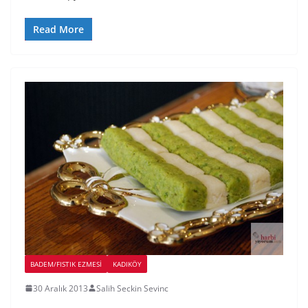
Read More
BADEM/FISTIK EZMESI
KADIKÖY
30 Aralık 2013
Salih Seckin Sevinc