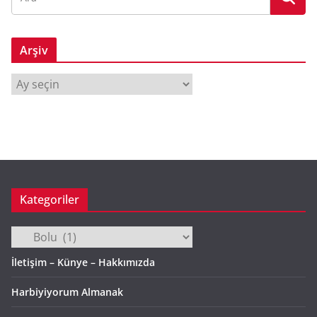
Arşiv
A
r
ş
i
v
Kategoriler
Kategoriler
İletişim – Künye – Hakkımızda
Harbiyiyorum Almanak