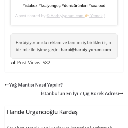
#istakoz #kralyengeç #denizürünleri #seafood
A post shared by
© Harbiyiyorum.com
Yemek
(@harbiyiyorum) on
Harbiyiyorum’da reklam ve tanıtım iş birlikleri için
bizimle iletişime geçin:
harbi@harbiyiyorum.com
Post Views:
582
Yağ Mantısı Nasıl Yapılır?
İstanbul’un En İyi 7 Çiğ Börek Adresi
Hande Urgancıoğlu Kardaş