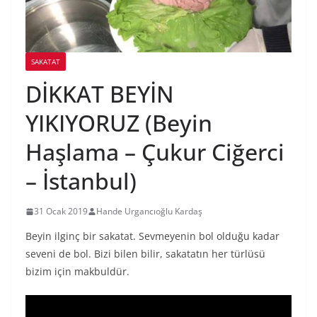
SAKATAT
DİKKAT BEYİN
YIKIYORUZ (Beyin
Haşlama – Çukur Ciğerci
– İstanbul)
31 Ocak 2019
Hande Urgancıoğlu Kardaş
Beyin ilginç bir sakatat. Sevmeyenin bol olduğu kadar
seveni de bol. Bizi bilen bilir, sakatatın her türlüsü
bizim için makbuldür.