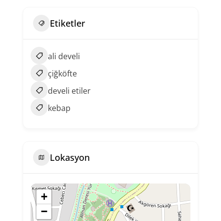
Etiketler
ali develi
çiğköfte
develi etiler
kebap
Lokasyon
+
−