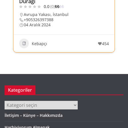
Durağı
0.0
(0)
₺
₺
₺
₺
Avrupa Yakası
,
İstanbul
+905326397388
04 Aralık 2024
Kebapçı
454
Kategoriler
Kategoriler
İletişim – Künye – Hakkımızda
Harbiyiyorum Almanak