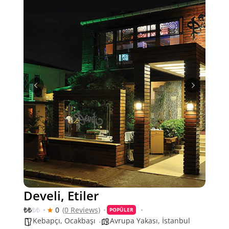
Develi, Etiler
₺
₺
₺
₺
0
(0 Reviews)
POPÜLER
Kebapçı
,
Ocakbaşı
Avrupa Yakası
,
İstanbul