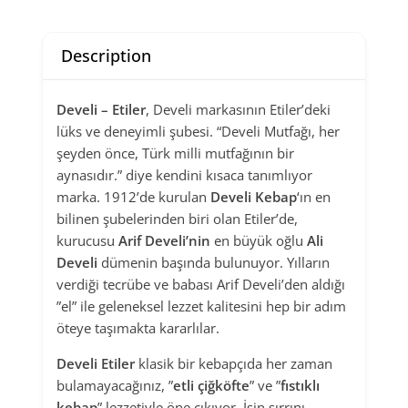
Description
Develi – Etiler
, Develi markasının Etiler’deki
lüks ve deneyimli şubesi. “Develi Mutfağı, her
şeyden önce, Türk milli mutfağının bir
aynasıdır.” diye kendini kısaca tanımlıyor
marka. 1912’de kurulan
Develi Kebap
‘ın en
bilinen şubelerinden biri olan Etiler’de,
kurucusu
Arif
Develi’nin
en büyük oğlu
Ali
Develi
dümenin başında bulunuyor. Yılların
verdiği tecrübe ve babası Arif Develi’den aldığı
”el” ile geleneksel lezzet kalitesini hep bir adım
öteye taşımakta kararlılar.
Develi Etiler
klasik bir kebapçıda her zaman
bulamayacağınız, ”
etli çiğköfte
” ve ”
fıstıklı
kebap
” lezzetiyle öne çıkıyor. İşin sırrını