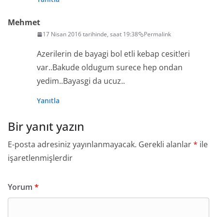
Mehmet
17 Nisan 2016 tarihinde, saat 19:38
Permalink
Azerilerin de bayagi bol etli kebap cesit!eri
var..Bakude oldugum surece hep ondan
yedim..Bayasgi da ucuz..
Yanıtla
Bir yanıt yazın
E-posta adresiniz yayınlanmayacak.
Gerekli alanlar
*
ile
işaretlenmişlerdir
Yorum
*