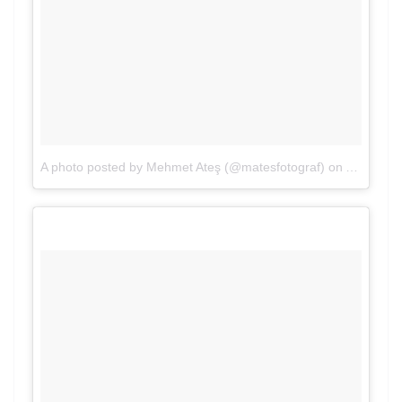
A photo posted by Mehmet Ateş (@matesfotograf)
on
Apr 28, 2