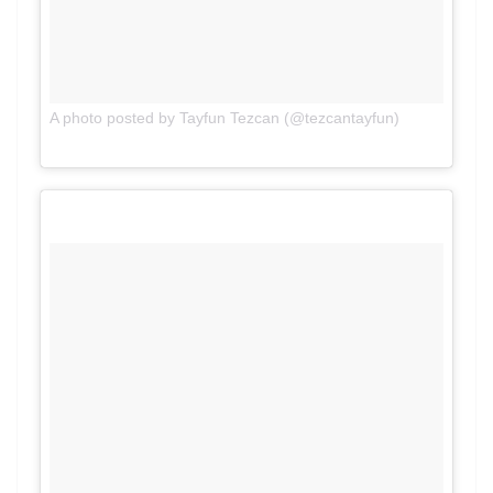
on
A photo posted by Tayfun Tezcan (@tezcantayfun)
Apr 28, 2016 at 12:32pm PDT