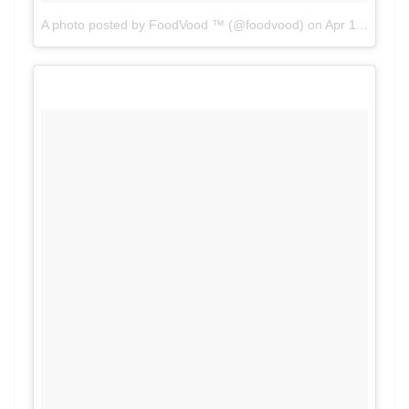
A photo posted by FoodVood ™ (@foodvood)
on
Apr 11, 2016 at 9:06am PDT