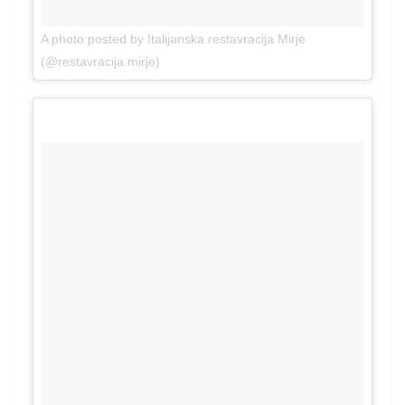
A photo posted by Italijanska restavracija Mirje
on
(@restavracija.mirje)
Apr 29, 2016 at 3:06am PDT