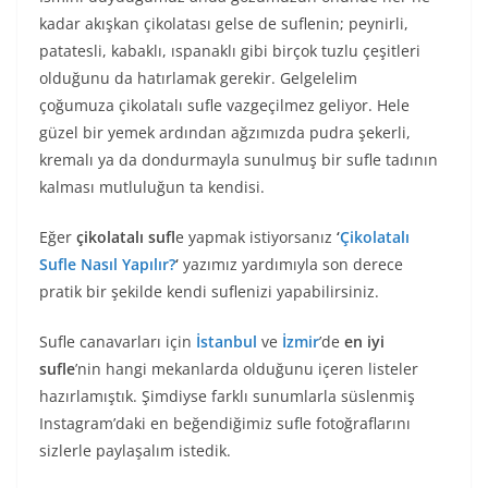
kadar akışkan çikolatası gelse de suflenin; peynirli,
patatesli, kabaklı, ıspanaklı gibi birçok tuzlu çeşitleri
olduğunu da hatırlamak gerekir. Gelgelelim
çoğumuza çikolatalı sufle vazgeçilmez geliyor. Hele
güzel bir yemek ardından ağzımızda pudra şekerli,
kremalı ya da dondurmayla sunulmuş bir sufle tadının
kalması mutluluğun ta kendisi.
Eğer
çikolatalı sufl
e yapmak istiyorsanız
‘
Çikolatalı
Sufle Nasıl Yapılır?
‘
yazımız yardımıyla son derece
pratik bir şekilde kendi suflenizi yapabilirsiniz.
Sufle canavarları için
İstanbul
ve
İzmir
’de
en iyi
sufle
’nin hangi mekanlarda olduğunu içeren listeler
hazırlamıştık. Şimdiyse farklı sunumlarla süslenmiş
Instagram’daki en beğendiğimiz sufle fotoğraflarını
sizlerle paylaşalım istedik.