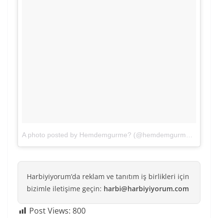
A photo posted by Hemdemgurme? (@hemdemgurme)
on
Apr 
Harbiyiyorum’da reklam ve tanıtım iş birlikleri için
bizimle iletişime geçin:
harbi@harbiyiyorum.com
Post Views:
800