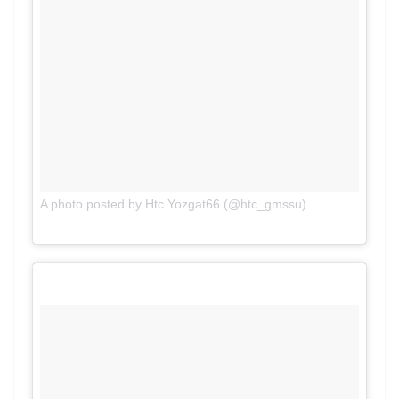
on
A photo posted by Htc Yozgat66 (@htc_gmssu)
Apr
28, 2016 at 10:48am PDT