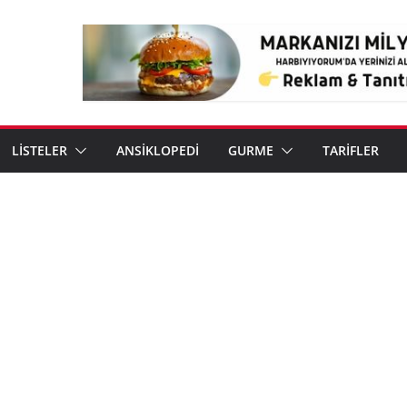
LİSTELER
ANSİKLOPEDİ
GURME
TARİFLER