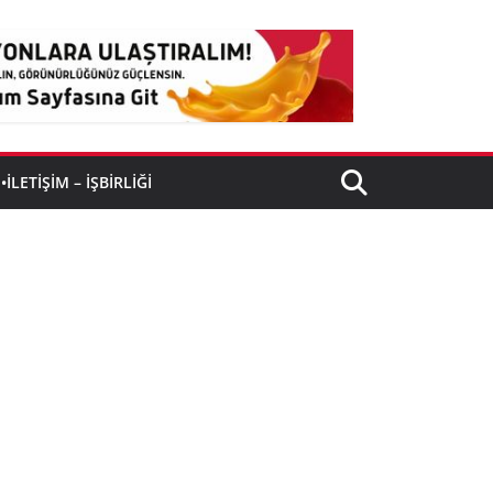
•İLETIŞIM – İŞBIRLIĞI