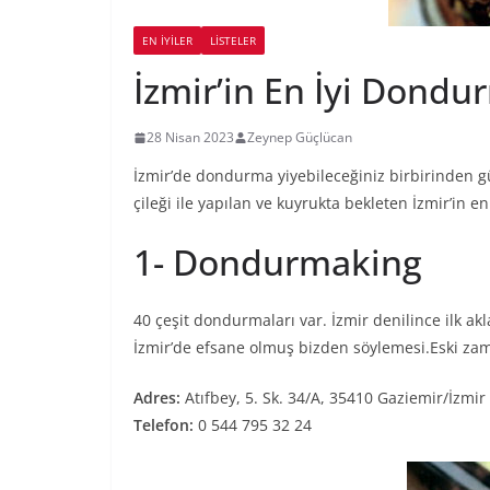
EN İYILER
LİSTELER
İzmir’in En İyi Dondu
28 Nisan 2023
Zeynep Güçlücan
İzmir’de dondurma yiyebileceğiniz birbirinden güz
çileği ile yapılan ve kuyrukta bekleten İzmir’in e
1- Dondurmaking
40 çeşit dondurmaları var. İzmir denilince ilk 
İzmir’de efsane olmuş bizden söylemesi.Eski z
Adres:
Atıfbey, 5. Sk. 34/A, 35410 Gaziemir/İzmir
Telefon:
0 544 795 32 24