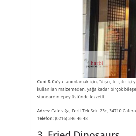
Coni & Co’
yu tanımlamak için; “dışı çıtır çıtır iç
kullanılan malzemeden, yağa kadar birçok bileşen
standardın epey üstünde lezzetli.
Adres:
Caferağa, Ferit Tek Sok. 23c, 34710 Cafe
Telefon:
(0216) 346 46 48
3. Fried Dinosaurs