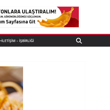
•İLETIŞIM – İŞBIRLIĞI