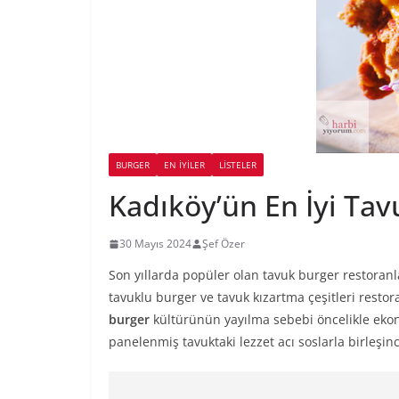
BURGER
EN İYILER
LİSTELER
Kadıköy’ün En İyi Ta
30 Mayıs 2024
Şef Özer
Son yıllarda popüler olan tavuk burger restoran
tavuklu burger ve tavuk kızartma çeşitleri resto
burger
kültürünün yayılma sebebi öncelikle ekon
panelenmiş tavuktaki lezzet acı soslarla birleşin