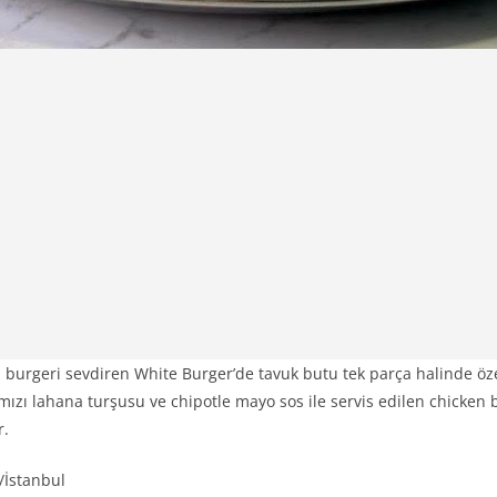
 burgeri sevdiren White Burger’de tavuk butu tek parça halinde öze
kırmızı lahana turşusu ve chipotle mayo sos ile servis edilen chicke
r.
/İstanbul