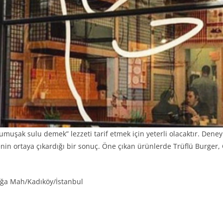
i yumuşak sulu demek” lezzeti tarif etmek için yeterli olacaktır. Dene
in ortaya çıkardığı bir sonuç. Öne çıkan ürünlerde Trüflü Burger, 
rağa Mah/Kadıköy/İstanbul