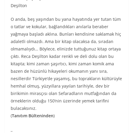
Deşilton
O anda, beş yaşından bu yana hayatında yer tutan tüm
o tatlar ve kokular, bağlandıkları anılarla beraber
yağmaya başladı aklına. Bunları kendisine saklamak hiç
adaletli olmazdı. Ama bir kitap olacaksa da, sıradan
olmamalıydı… Böylece, elinizde tuttuğunuz kitap ortaya
çıktı. Reca Deşilton kadar renkli ve deli dolu olan bu
kitapta; kimi zaman şaşırtıcı, kimi zaman komik ama
bazen de hüzünlü hikayeleri okumanın yanı sıra,
nesillerdir Türkiye’de yaşamış, bu toprakların kültürüyle
hemhal olmuş, yüzyıllara yayılan tarihiyle, dev bir
birikimin mirasçısı olan Sefaradların mutfağından da
örneklerin olduğu 150’nin üzerinde yemek tarifini
bulacaksınız.
(
Tanıtım Bülteninden
)
_