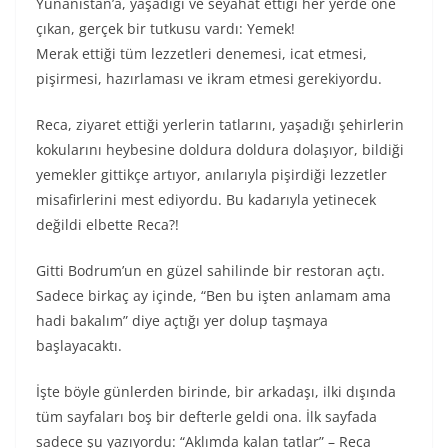
Yunanistan’a, yaşadığı ve seyahat ettiği her yerde öne
çıkan, gerçek bir tutkusu vardı: Yemek!
Merak ettiği tüm lezzetleri denemesi, icat etmesi,
pişirmesi, hazırlaması ve ikram etmesi gerekiyordu.
Reca, ziyaret ettiği yerlerin tatlarını, yaşadığı şehirlerin
kokularını heybesine doldura doldura dolaşıyor, bildiği
yemekler gittikçe artıyor, anılarıyla pişirdiği lezzetler
misafirlerini mest ediyordu. Bu kadarıyla yetinecek
değildi elbette Reca?!
Gitti Bodrum’un en güzel sahilinde bir restoran açtı.
Sadece birkaç ay içinde, “Ben bu işten anlamam ama
hadi bakalım” diye açtığı yer dolup taşmaya
başlayacaktı.
İşte böyle günlerden birinde, bir arkadaşı, ilki dışında
tüm sayfaları boş bir defterle geldi ona. İlk sayfada
sadece şu yazıyordu: “Aklımda kalan tatlar” – Reca