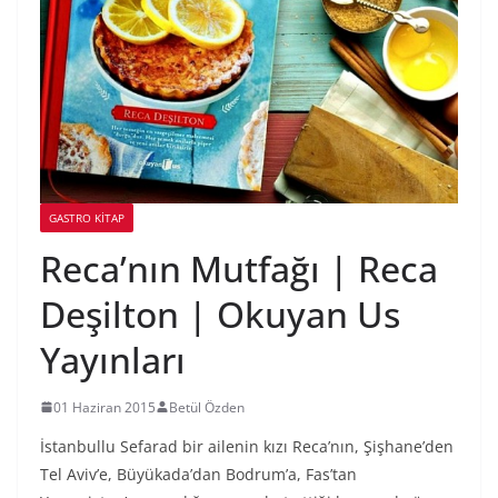
GASTRO KITAP
Reca’nın Mutfağı | Reca
Deşilton | Okuyan Us
Yayınları
01 Haziran 2015
Betül Özden
İstanbullu Sefarad bir ailenin kızı Reca’nın, Şişhane’den
Tel Aviv’e, Büyükada’dan Bodrum’a, Fas’tan