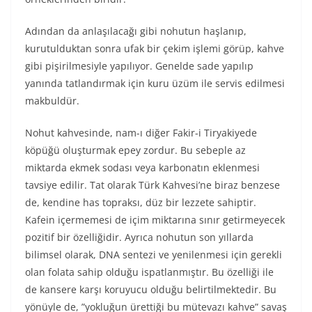
Adından da anlaşılacağı gibi nohutun haşlanıp,
kurutulduktan sonra ufak bir çekim işlemi görüp, kahve
gibi pişirilmesiyle yapılıyor. Genelde sade yapılıp
yanında tatlandırmak için kuru üzüm ile servis edilmesi
makbuldür.
Nohut kahvesinde, nam-ı diğer Fakir-i Tiryakiyede
köpüğü oluşturmak epey zordur. Bu sebeple az
miktarda ekmek sodası veya karbonatın eklenmesi
tavsiye edilir. Tat olarak Türk Kahvesi’ne biraz benzese
de, kendine has topraksı, düz bir lezzete sahiptir.
Kafein içermemesi de içim miktarına sınır getirmeyecek
pozitif bir özelliğidir. Ayrıca nohutun son yıllarda
bilimsel olarak, DNA sentezi ve yenilenmesi için gerekli
olan folata sahip olduğu ispatlanmıştır. Bu özelliği ile
de kansere karşı koruyucu olduğu belirtilmektedir. Bu
yönüyle de, ”yokluğun ürettiği bu mütevazı kahve” savaş