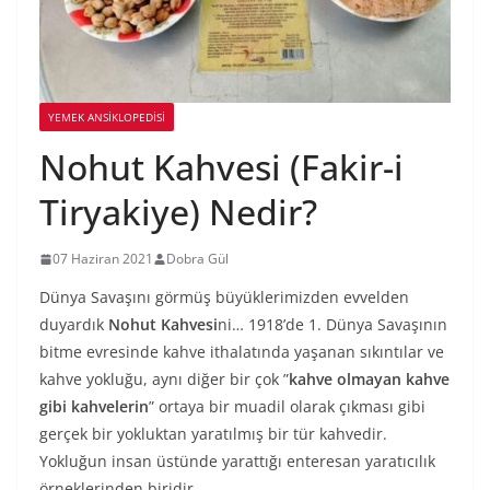
YEMEK ANSİKLOPEDİSİ
Nohut Kahvesi (Fakir-i
Tiryakiye) Nedir?
07 Haziran 2021
Dobra Gül
Dünya Savaşını görmüş büyüklerimizden evvelden
duyardık
Nohut Kahvesi
ni… 1918’de 1. Dünya Savaşının
bitme evresinde kahve ithalatında yaşanan sıkıntılar ve
kahve yokluğu, aynı diğer bir çok ”
kahve olmayan kahve
gibi kahvelerin
” ortaya bir muadil olarak çıkması gibi
gerçek bir yokluktan yaratılmış bir tür kahvedir.
Yokluğun insan üstünde yarattığı enteresan yaratıcılık
örneklerinden biridir.