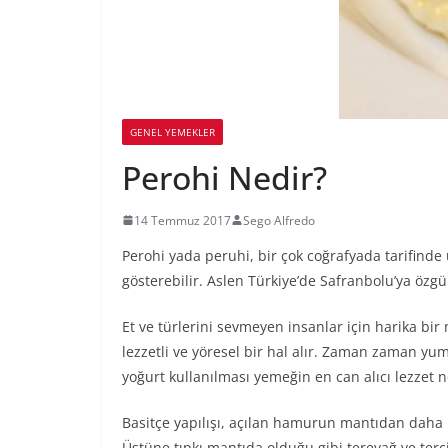
GENEL YEMEKLER
Perohi Nedir?
14 Temmuz 2017
Sego Alfredo
Perohi yada peruhi, bir çok coğrafyada tarifinde 
gösterebilir. Aslen Türkiye’de Safranbolu’ya özgü
Et ve türlerini sevmeyen insanlar için harika bir
lezzetli ve yöresel bir hal alır. Zaman zaman yum
yoğurt kullanılması yemeğin en can alıcı lezzet n
Basitçe yapılışı, açılan hamurun mantıdan daha b
Üstüne tıpkı mantıda olduğu gibi tereyağ ve terci