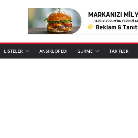
LİSTELER
ANSİKLOPEDİ
GURME
TARİFLER