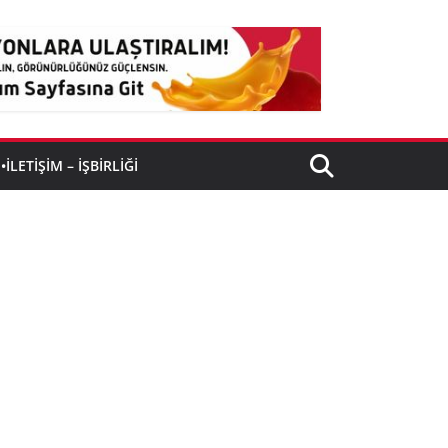
•İLETIŞIM – İŞBIRLIĞI