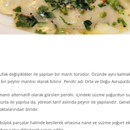
ufak değişiklikler ile yapılan bir mantı türüdür. Özünde aynı kalmak 
 bir peynir mantısı olarak bilinir. Perohi adı Orta ve Doğu Avrupa’d
 mantı alternatifi olarak görülen perohi, içindeki süzme yoğurdun sul
urta ile yapılsa da, yöresel tarif aslında peynir ile yapılandır. Ge
oktalarından biridir.
üyük parçalar halinde kesilerek ortasına nane ve süzme yoğurt ekle
hen salça dökülerek servis edilir.