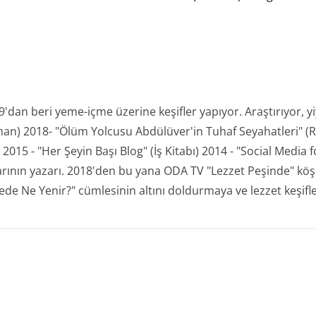
an beri yeme-içme üzerine keşifler yapıyor. Araştırıyor, yiyo
man) 2018- "Ölüm Yolcusu Abdülüver'in Tuhaf Seyahatleri" (R
15 - "Her Şeyin Başı Blog" (İş Kitabı) 2014 - "Social Media for
plarının yazarı. 2018'den bu yana ODA TV "Lezzet Peşinde" kö
de Ne Yenir?" cümlesinin altını doldurmaya ve lezzet keşifl