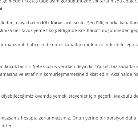
 gelmeden Koçtaş tabelasını gördüğünüzde sol tarafınızda adalara
at
.
elledim, olaya bakın)
Köz Kanat
acılı soslu, Şen Piliç marka kanatlar
 aklınıza her tavuk yeme fikri geldiğinde Köz Kanat’ı düşünmeden g
ar manzaralı bahçesinde enfes kanatları midenize indirebileceğiniz
küçük bir sır; Şefe sipariş verirken deyin ki, “Ya şef, biz kanatları
amasına ve etrafının kömürleşmemesine dikkat edin. Aksi halde harb
” diyebileceğimiz kıvamda yemek isteyenler için geçerli. Makbulü de
 almazsanız hesapta zorlanmazsınız. Onun yerine bir porsiyon daha 
tirler.