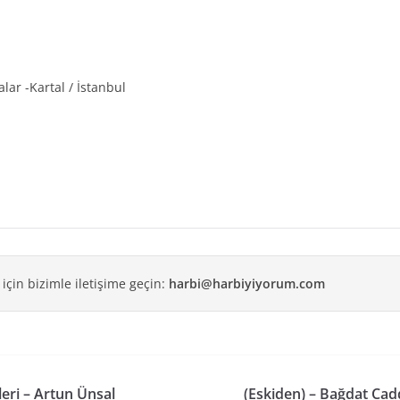
lar -Kartal / İstanbul
 için bizimle iletişime geçin:
harbi@harbiyiyorum.com
eri – Artun Ünsal
(Eskiden) – Bağdat Ca