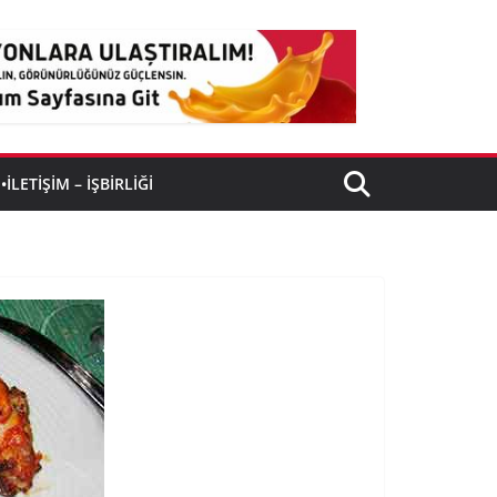
•İLETIŞIM – İŞBIRLIĞI