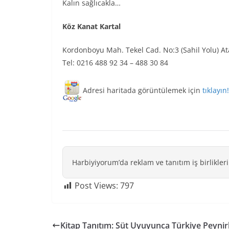
Kalın sağlıcakla…
Köz Kanat Kartal
Kordonboyu Mah. Tekel Cad. No:3 (Sahil Yolu) Ata
Tel: 0216 488 92 34 – 488 30 84
Adresi haritada görüntülemek için
tıklayın!
Harbiyiyorum’da reklam ve tanıtım iş birlikleri
Post Views:
797
Kitap Tanıtım: Süt Uyuyunca Türkiye Peynirl