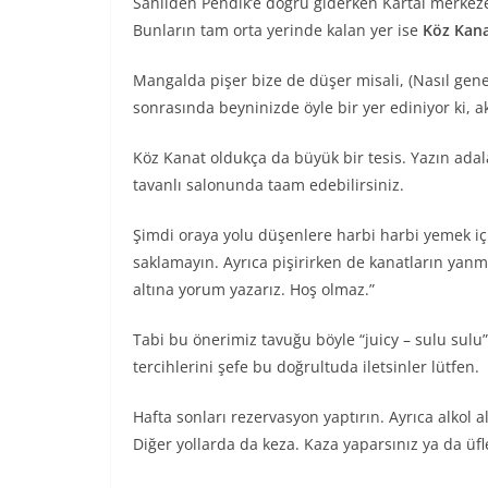
Sahilden Pendik’e doğru giderken Kartal merkeze
Bunların tam orta yerinde kalan yer ise
Köz Kan
Mangalda pişer bize de düşer misali, (Nasıl gen
sonrasında beyninizde öyle bir yer ediniyor ki,
Köz Kanat oldukça da büyük bir tesis. Yazın adal
tavanlı salonunda taam edebilirsiniz.
Şimdi oraya yolu düşenlere harbi harbi yemek için 
saklamayın. Ayrıca pişirirken de kanatların yanm
altına yorum yazarız. Hoş olmaz.”
Tabi bu önerimiz tavuğu böyle “juicy – sulu sulu
tercihlerini şefe bu doğrultuda iletsinler lütfen.
Hafta sonları rezervasyon yaptırın. Ayrıca alkol
Diğer yollarda da keza. Kaza yaparsınız ya da üfle