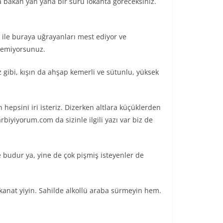
 bakan yan yana bir sürü lokanta göreceksiniz.
ı ile buraya uğrayanları mest ediyor ve
eçemiyorsunuz.
 gibi, kışın da ahşap kemerli ve sütunlu, yüksek
n hepsini iri isteriz. Dizerken altlara küçüklerden
iyiyorum.com da sizinle ilgili yazı var biz de
 budur ya, yine de çok pişmiş isteyenler de
kanat yiyin. Sahilde alkollü araba sürmeyin hem.