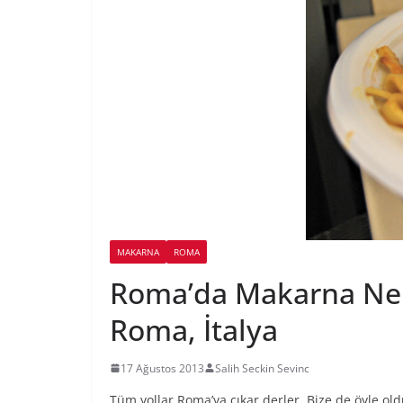
MAKARNA
ROMA
Roma’da Makarna Nered
Roma, İtalya
17 Ağustos 2013
Salih Seckin Sevinc
Tüm yollar Roma’ya çıkar derler. Bize de öyle ol