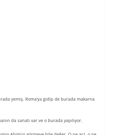
a burada yemiş. Roma’ya gidip de burada makarna
nanın da sanatı var ve o burada yapılıyor.
tonio Abimizi görmeye bile değer. O ne arz, o ne