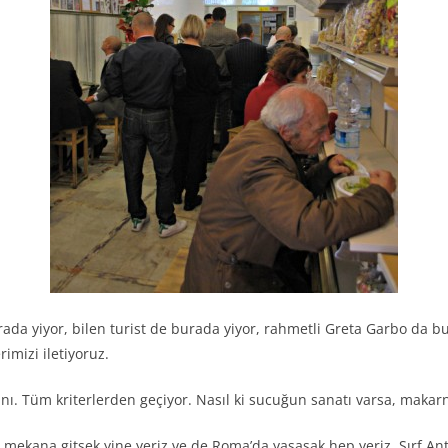
burada yiyor, bilen turist de burada yiyor, rahmetli Greta Garbo d
mizi iletiyoruz.
anı. Tüm kriterlerden geçiyor. Nasıl ki sucuğun sanatı varsa, makar
u mekana gitsek yine yeriz ve de Roma’da yaşasak hep yeriz. Sırf An