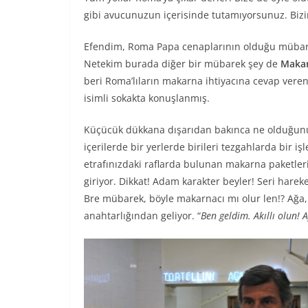
gibi avucunuzun içerisinde tutamıyorsunuz. Bizi
Efendim, Roma Papa cenaplarının olduğu mübarek 
Netekim burada diğer bir mübarek şey de
Makar
beri Roma’lıların makarna ihtiyacına cevap veren
isimli sokakta konuşlanmış.
Küçücük dükkana dışarıdan bakınca ne olduğunu a
içerilerde bir yerlerde birileri tezgahlarda bir 
etrafınızdaki raflarda bulunan makarna paketlerini
giriyor. Dikkat! Adam karakter beyler! Seri harek
Bre mübarek, böyle makarnacı mı olur len!? Ağa, 
anahtarlığından geliyor. “
Ben geldim. Akıllı olun! A