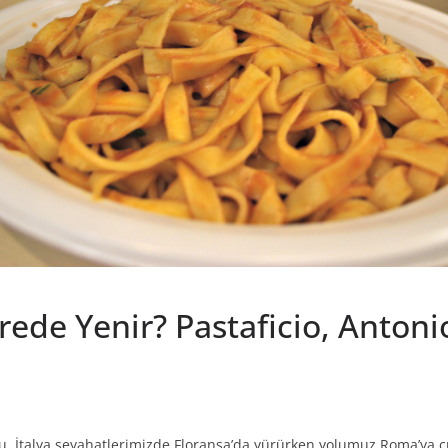
e Yenir? Pastaficio, Antonio 
du. İtalya seyahatlerimizde Floransa’da yürürken yolumuz Roma’ya çı