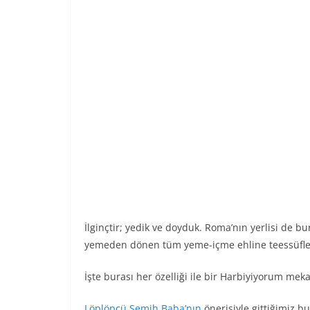
İlginçtir; yedik ve doyduk. Roma’nın yerlisi de 
yemeden dönen tüm yeme-içme ehline teessüfleri
İşte burası her özelliği ile bir Harbiyiyorum mek
Löplöpçü Semih Baba’nın
önerisiyle gittiğimiz b