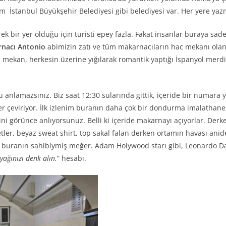
m İstanbul Büyükşehir Belediyesi gibi belediyesi var. Her yere yaz
bir yer olduğu için turisti epey fazla. Fakat insanlar buraya sad
nacı Antonio
abimizin zatı ve tüm makarnacıların hac mekanı olan
 mekan, herkesin üzerine yığılarak romantik yaptığı İspanyol merdi
nlamazsınız. Biz saat 12:30 sularında gittik, içeride bir numara 
işler çeviriyor. İlk izlenim buranın daha çok bir dondurma imalatha
 görünce anlıyorsunuz. Belli ki içeride makarnayı açıyorlar. Derken 
etler, beyaz sweat shirt, top sakal falan derken ortamın havası ani
buranın sahibiymiş meğer. Adam Holywood starı gibi, Leonardo Da Vi
yağınızı denk alın.
” hesabı.