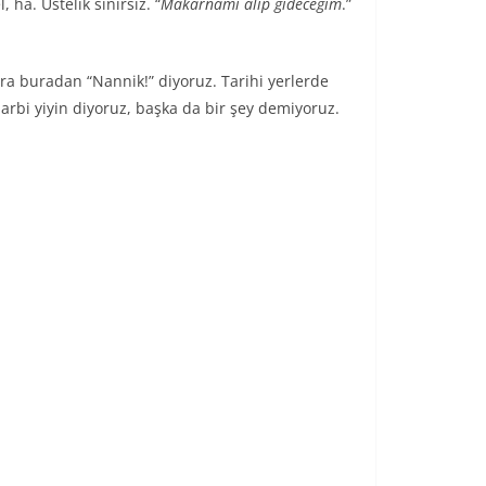
 ha. Üstelik sınırsız. “
Makarnamı alıp gideceğim
.”
ra buradan “Nannik!” diyoruz. Tarihi yerlerde
harbi yiyin diyoruz, başka da bir şey demiyoruz.