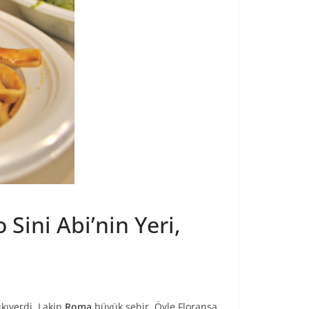
Sini Abi’nin Yeri,
kıverdi. Lakin
Roma
büyük şehir. Öyle Floransa