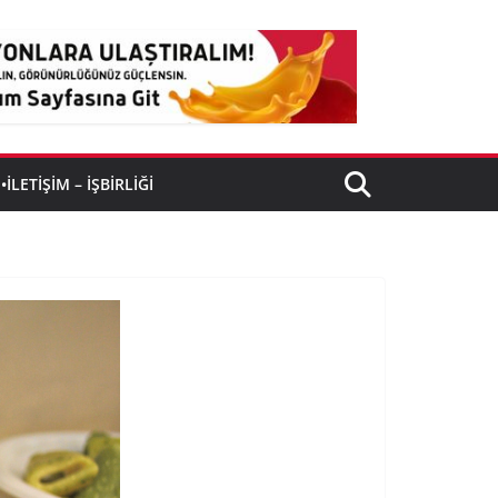
•İLETIŞIM – İŞBIRLIĞI