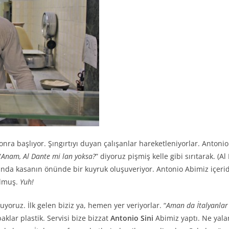
onra başlıyor. Şıngırtıyı duyan çalışanlar hareketleniyorlar. Anton
“
Anam, Al Dante mi lan yoksa?
” diyoruz pişmiş kelle gibi sırıtarak. (
anda kasanın önünde bir kuyruk oluşuveriyor. Antonio Abimiz içerid
olmuş.
Yuh!
ruz. İlk gelen biziz ya, hemen yer veriyorlar. “
Aman da İtalyanlar 
lar plastik. Servisi bize bizzat
Antonio Sini
Abimiz yaptı. Ne yala