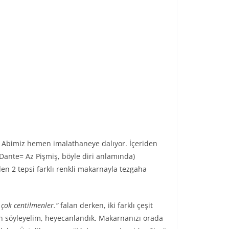
io Abimiz hemen imalathaneye dalıyor. İçeriden
Al Dante= Az Pişmiş, böyle diri anlamında)
en 2 tepsi farklı renkli makarnayla tezgaha
çok centilmenler.”
falan derken, iki farklı çeşit
n söyleyelim, heyecanlandık. Makarnanızı orada