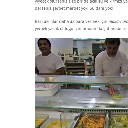
yiyecek olursanız size bir de açık su ve kırmızı y
derseniz şerbet merbet yok. Su dahi yok!
Bazı akıllılar daha az para vermek için
makarnamız
yemek yasak olduğu için oradan da şutlanabilirsin