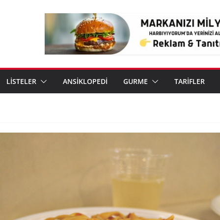
LİSTELER
ANSİKLOPEDİ
GURME
TARİFLER