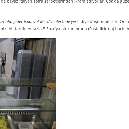
a da beyaz İtalyan sofra şerbetlerinden ikram ediyorlar. Çok da güzel,
ı alıp gider İspanyol Merdivenler’inde yeriz
diye düşünebilirler. Onla
iz. Alt tarafı en fazla 5 Euro’ya oturun orada (Pastaficio’da) harbi 