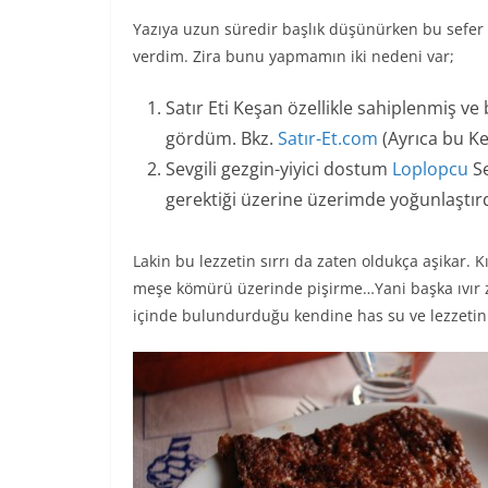
Yazıya uzun süredir başlık düşünürken bu sefer be
verdim. Zira bunu yapmamın iki nedeni var;
Satır Eti Keşan özellikle sahiplenmiş ve 
gördüm. Bkz.
Satır-Et.com
(Ayrıca bu Keş
Sevgili gezgin-yiyici dostum
Loplopcu
Se
gerektiği üzerine üzerimde yoğunlaştırdı
Lakin bu lezzetin sırrı da zaten oldukça aşikar. Kı
meşe kömürü üzerinde pişirme…Yani başka ıvır zı
içinde bulundurduğu kendine has su ve lezzetin 