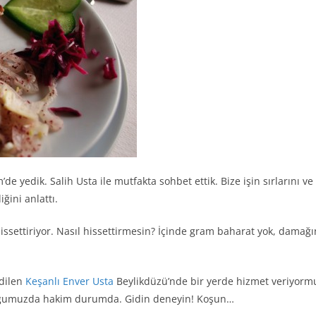
’de yedik. Salih Usta ile mutfakta sohbet ettik. Bize işin sırlarını ve 
iğini anlattı.
 hissettiriyor. Nasıl hissettirmesin? İçinde gram baharat yok, dama
edilen
Keşanlı Enver Usta
Beylikdüzü’nde bir yerde hizmet veriyorm
rçoğumuzda hakim durumda. Gidin deneyin! Koşun…