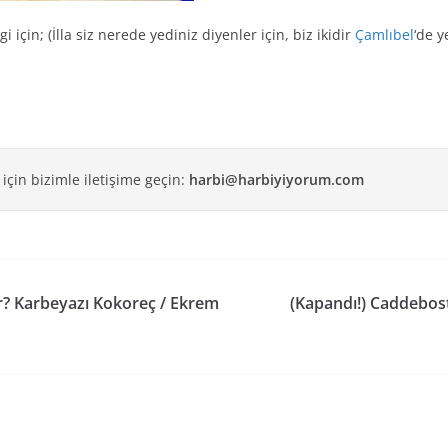
i için; (İlla siz nerede yediniz diyenler için, biz ikidir
Çamlıbel
‘de y
 için bizimle iletişime geçin:
harbi@harbiyiyorum.com
r? Karbeyazı Kokoreç / Ekrem
(Kapandı!) Caddebos