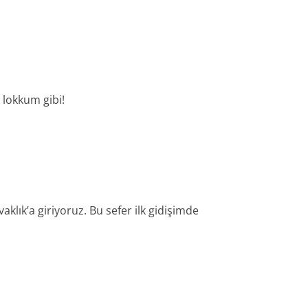
 lokkum gibi!
klık’a giriyoruz. Bu sefer ilk gidişimde