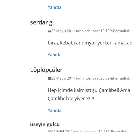
Yanıtla
serdar g.
23 Mayıs 2011 tarihinde, saat 13:19
Permalink
biraz kebabı andırıyor yerken. ama, ad
Yanıtla
Löplöpçüler
23 Mayıs 2011 tarihinde, saat 20:59
Permalink
Hep içimde kalmıştı şu Çamlıbel! Ama İ
Çamlıbel’de yiyecez !!
Yanıtla
useyin gulcu
05 Eylül 2011 tarihinde, saat 19:28
Permalink