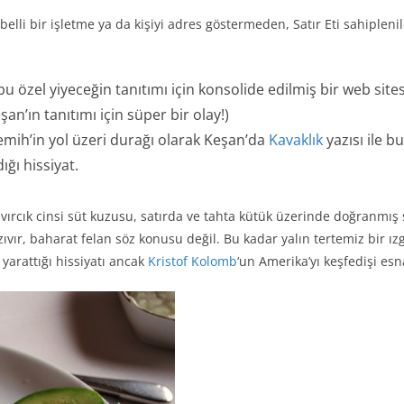
lli bir işletme ya da kişiyi adres göstermeden, Satır Eti sahipleni
bu özel yiyeceğin tanıtımı için konsolide edilmiş bir web site
an’ın tanıtımı için süper bir olay!)
mih’in yol üzeri durağı olarak Keşan’da
Kavaklık
yazısı ile b
ğı hissiyat.
vırcık cinsi süt kuzusu, satırda ve tahta kütük üzerinde doğranmış sini
vır, baharat felan söz konusu değil. Bu kadar yalın tertemiz bir ı
yarattığı hissiyatı ancak
Kristof Kolomb
‘un Amerika’yı keşfedişi esn