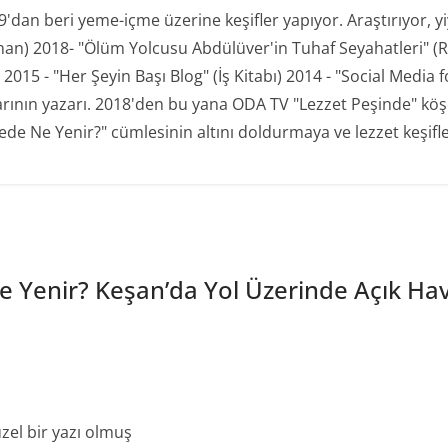
an beri yeme-içme üzerine keşifler yapıyor. Araştırıyor, yiyo
man) 2018- "Ölüm Yolcusu Abdülüver'in Tuhaf Seyahatleri" (R
15 - "Her Şeyin Başı Blog" (İş Kitabı) 2014 - "Social Media for
plarının yazarı. 2018'den bu yana ODA TV "Lezzet Peşinde" kö
de Ne Yenir?" cümlesinin altını doldurmaya ve lezzet keşifl
de Yenir? Keşan’da Yol Üzerinde Açık H
zel bir yazı olmuş