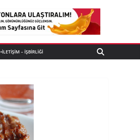
•İLETIŞIM – İŞBIRLIĞI