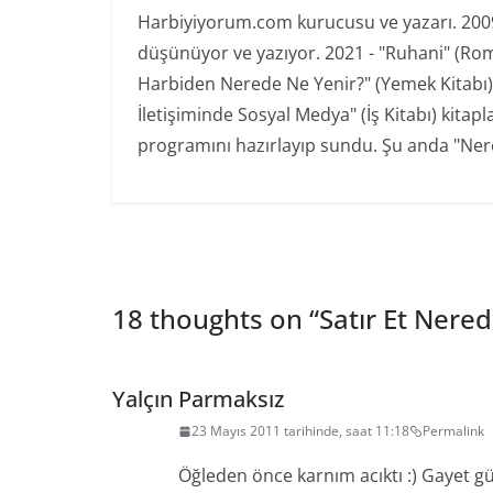
Harbiyiyorum.com kurucusu ve yazarı. 2009'd
düşünüyor ve yazıyor. 2021 - "Ruhani" (Ro
Harbiden Nerede Ne Yenir?" (Yemek Kitabı) 20
İletişiminde Sosyal Medya" (İş Kitabı) kita
programını hazırlayıp sundu. Şu anda "Nere
18 thoughts on “
Satır Et Nere
Yalçın Parmaksız
23 Mayıs 2011 tarihinde, saat 11:18
Permalink
Öğleden önce karnım acıktı :) Gayet gü