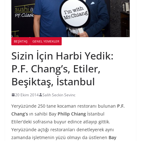
BEŞIKTAŞ
GENEL YEMEKLER
Sizin İçin Harbi Yedik:
P.F. Chang’s, Etiler,
Beşiktaş, İstanbul
20 Ekim 2014
Salih Seckin Sevinc
Yeryüzünde 250 tane kocaman restoranı bulunan
P.F.
Chang’s
ın sahibi Bay
Philip Chiang
İstanbul
Etiler’deki sofrasına buyur edince atlayıp gittik.
Yeryüzünde açtığı restoranları denetleyerek aynı
zamanda işletmenin yüzü olmayı da üstlenen
Bay