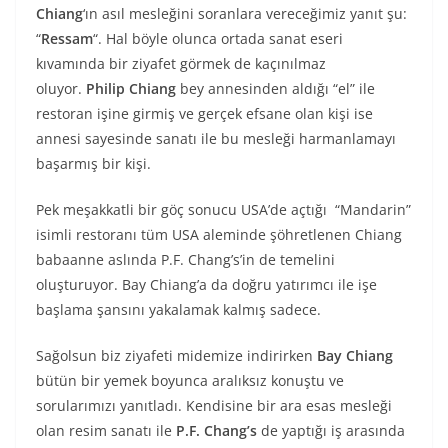
Chiang
‘ın asıl mesleğini soranlara vereceğimiz yanıt şu:
“
Ressam
“. Hal böyle olunca ortada sanat eseri
kıvamında bir ziyafet görmek de kaçınılmaz
oluyor.
Philip Chiang
bey annesinden aldığı “el” ile
restoran işine girmiş ve gerçek efsane olan kişi ise
annesi sayesinde sanatı ile bu mesleği harmanlamayı
başarmış bir kişi.
Pek meşakkatli bir göç sonucu USA’de açtığı “Mandarin”
isimli restoranı tüm USA aleminde şöhretlenen Chiang
babaanne aslında P.F. Chang’s’in de temelini
oluşturuyor. Bay Chiang’a da doğru yatırımcı ile işe
başlama şansını yakalamak kalmış sadece.
Sağolsun biz ziyafeti midemize indirirken
Bay Chiang
bütün bir yemek boyunca aralıksız konuştu ve
sorularımızı yanıtladı. Kendisine bir ara esas mesleği
olan resim sanatı ile
P.F. Chang’s
de yaptığı iş arasında