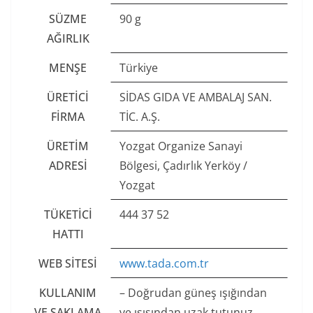
SÜZME
90 g
AĞIRLIK
MENŞE
Türkiye
ÜRETICI
SİDAS GIDA VE AMBALAJ SAN.
FIRMA
TİC. A.Ş.
ÜRETIM
Yozgat Organize Sanayi
ADRESI
Bölgesi, Çadırlık Yerköy /
Yozgat
TÜKETICI
444 37 52
HATTI
WEB SITESI
www.tada.com.tr
KULLANIM
– Doğrudan güneş ışığından
VE SAKLAMA
ve ısısından uzak tutunuz.