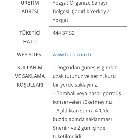
ÜRETIM
Yozgat Organize Sanayi
ADRESI
Bölgesi, Çadırlık Yerköy /
Yozgat
TÜKETICI
444 37 52
HATTI
WEB SITESI
www.tada.com.tr
KULLANIM
– Doğrudan güneş ışığından
VE SAKLAMA
uzak tutunuz ve serin, kuru
KOŞULLARI
bir yerde saklayınız.
– Bombalı veya hasar görmüş
konserveleri tüketmeyiniz.
– Açıldıktan sonra 4°C’de
buzdolabında saklanması
önerilir ve 2 gün içinde
tüketilmelidir.