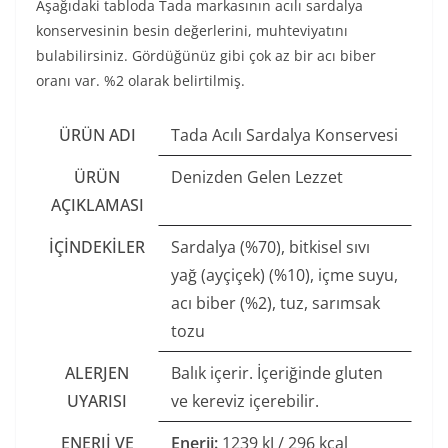
Aşağıdaki tabloda Tada markasının acılı sardalya
konservesinin besin değerlerini, muhteviyatını
bulabilirsiniz. Gördüğünüz gibi çok az bir acı biber
oranı var. %2 olarak belirtilmiş.
ÜRÜN ADI
Tada Acılı Sardalya Konservesi
ÜRÜN
Denizden Gelen Lezzet
AÇIKLAMASI
İÇINDEKILER
Sardalya (%70), bitkisel sıvı
yağ (ayçiçek) (%10), içme suyu,
acı biber (%2), tuz, sarımsak
tozu
ALERJEN
Balık içerir. İçeriğinde gluten
UYARISI
ve kereviz içerebilir.
ENERJI VE
Enerji:
1239 kJ / 296 kcal