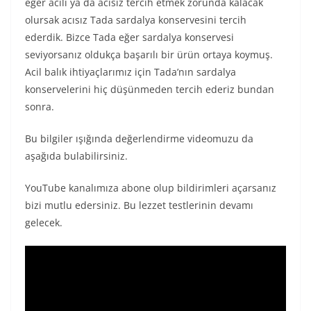
eğer acılı ya da acısız tercih etmek zorunda kalacak
olursak acısız Tada sardalya konservesini tercih
ederdik. Bizce Tada eğer sardalya konservesi
seviyorsanız oldukça başarılı bir ürün ortaya koymuş.
Acil balık ihtiyaçlarımız için Tada’nın sardalya
konservelerini hiç düşünmeden tercih ederiz bundan
sonra.
Bu bilgiler ışığında değerlendirme videomuzu da
aşağıda bulabilirsiniz.
YouTube kanalımıza abone olup bildirimleri açarsanız
bizi mutlu edersiniz. Bu lezzet testlerinin devamı
gelecek.