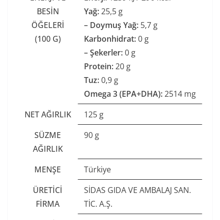
BESIN
Yağ:
25,5 g
ÖĞELERI
– Doymuş Yağ:
5,7 g
(100 G)
Karbonhidrat:
0 g
– Şekerler:
0 g
Protein:
20 g
Tuz:
0,9 g
Omega 3 (EPA+DHA):
2514 mg
NET AĞIRLIK
125 g
SÜZME
90 g
AĞIRLIK
MENŞE
Türkiye
ÜRETICI
SİDAS GIDA VE AMBALAJ SAN.
FIRMA
TİC. A.Ş.