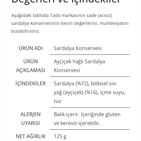
Aşağıdaki tabloda Tada markasının sade (acısız)
sardalya konservesinin besin değerlerini, muhteviyatını
bulabilirsiniz.
ÜRÜN ADI
Sardalya Konservesi
ÜRÜN
Ayçiçek Yağlı Sardalya
AÇIKLAMASI
Konservesi
İÇINDEKILER
Sardalya (%72), bitkisel sıvı
yağ (ayçiçek) (%16), içme suyu,
tuz
ALERJEN
Balık içerir. İçeriğinde gluten
UYARISI
ve kereviz içerebilir.
NET AĞIRLIK
125 g