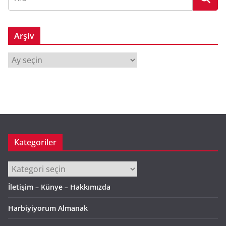
Arşiv
A
r
ş
i
v
Kategoriler
Kategoriler
İletişim – Künye – Hakkımızda
Harbiyiyorum Almanak