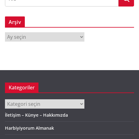
Arşiv
A
r
ş
i
v
Kategoriler
Kategoriler
İletişim – Künye – Hakkımızda
Harbiyiyorum Almanak