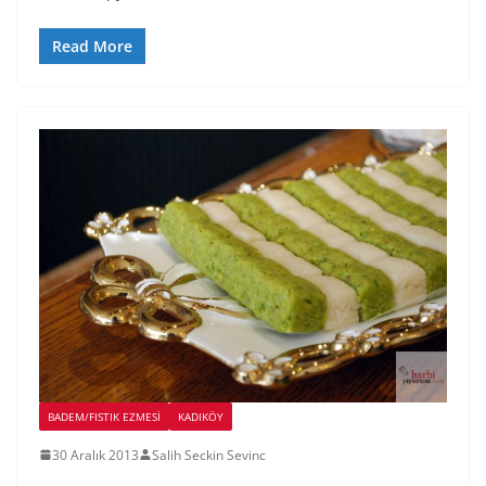
Read More
BADEM/FISTIK EZMESI
KADIKÖY
30 Aralık 2013
Salih Seckin Sevinc