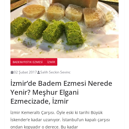
BADEM/FISTIK EZMESI
İZMIR
02 Şubat 2017
Salih Seckin Sevinc
İzmir’de Badem Ezmesi Nerede
Yenir? Meşhur Elgani
Ezmecizade, İzmir
İzmir Kemeraltı Çarşısı. Öyle eski ki tarihi Büyük
İskender’e kadar uzanıyor. İstanbul’un kapalı çarşısı
ondan kopyadır o derece. Bu kadar