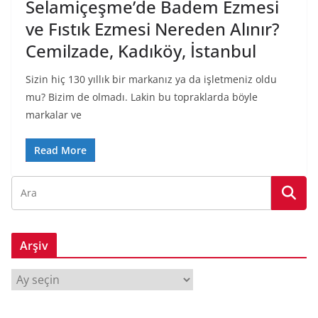
Selamiçeşme’de Badem Ezmesi
ve Fıstık Ezmesi Nereden Alınır?
Cemilzade, Kadıköy, İstanbul
Sizin hiç 130 yıllık bir markanız ya da işletmeniz oldu
mu? Bizim de olmadı. Lakin bu topraklarda böyle
markalar ve
Read More
Arşiv
A
r
ş