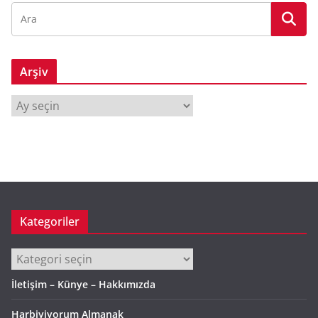
Arşiv
A
r
ş
i
v
Kategoriler
Kategoriler
İletişim – Künye – Hakkımızda
Harbiyiyorum Almanak