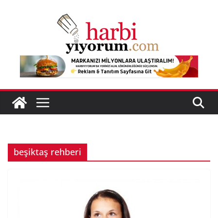
Skip
to
content
beşiktaş rehberi