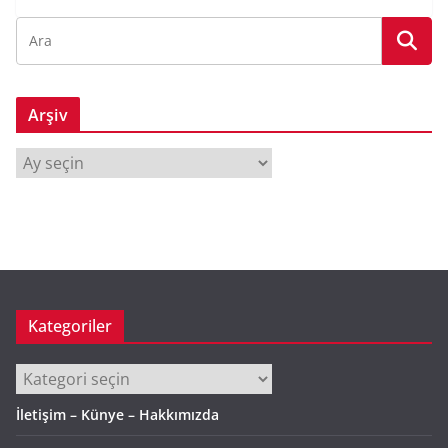
Arşiv
A
r
ş
i
v
Kategoriler
Kategoriler
İletişim – Künye – Hakkımızda