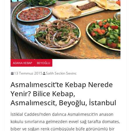
ADANA KEBAP
BEYOĞLU
13 Temmuz 2015
Salih Seckin Sevinc
Asmalımescit’te Kebap Nerede
Yenir? Bilice Kebap,
Asmalımescit, Beyoğlu, İstanbul
İstiklal Caddesi’nden dalınca Asmalımescit’in anason
kokulu sınırlarına gelmezden evvel sağ tarafta domates,
biber ve soğan renk cümbüşüyle büfe görünümlü bir