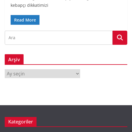
kebapçı dikkatimizi
Read More
Arşiv
A
r
ş
i
v
Kategoriler