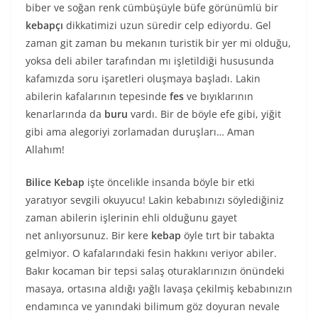
biber ve soğan renk cümbüşüyle büfe görünümlü bir
kebapçı
dikkatimizi uzun süredir celp ediyordu. Gel
zaman git zaman bu mekanın turistik bir yer mi olduğu,
yoksa deli abiler tarafından mı işletildiği hususunda
kafamızda soru işaretleri oluşmaya başladı. Lakin
abilerin kafalarının tepesinde
fes
ve bıyıklarının
kenarlarında da
buru
vardı. Bir de böyle efe gibi, yiğit
gibi ama alegoriyi zorlamadan duruşları… Aman
Allahım!
Bilice Kebap
işte öncelikle insanda böyle bir etki
yaratıyor sevgili okuyucu! Lakin kebabınızı söylediğiniz
zaman abilerin işlerinin ehli olduğunu gayet
net anlıyorsunuz. Bir kere
kebap
öyle tırt bir tabakta
gelmiyor. O kafalarındaki fesin hakkını veriyor abiler.
Bakır kocaman bir tepsi salaş oturaklarınızın önündeki
masaya, ortasına aldığı yağlı lavaşa çekilmiş kebabınızın
endamınca ve yanındaki bilimum göz doyuran nevale