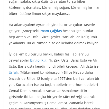
soğan, salata, çıkışı üzüntü yaratan turşu biber,
közlenmiş domates, közlenmiş soğan, közlenmiş kırmızı
biber, üstüne limon sık ye maydanoz.
Ha atlamayalım! Ayran da yine bakır ve çukur kasede
geliyor. (Antep’teki
İmam Çağdaş
hesabı) İşte bunlar
hep Antep ve Urfa! Güzel şeyler. Yani abiler izdüşümü
yakalamış. Bu durumda bize de kebaba dalmak kalıyor.
İyi de kim bu burulu bıyıklı, kafası fesli abiler? Bu
cevval abiler
Bingöl Kiğılı
‘lı. Zeki Usta, Barış Usta ve Ali
Usta. Barış usta kendini bildi bileli
kebapçı
. Ali Usta ise
Urfalı
. (Mükemmel kombinasyon)
Bilice Kebap
daha
öncesinde Bilice 12 ismiyle ta 1977’den beri var olan bir
yer. Kurucuları ise bu bıçkın abilerin merhum dedeleri
Cemal Demir. Ancak o zamanlar Asmalımescit’in
girişinde iki katlı başka bir yerde
Kürt Böreği
satarak
geçimini kazanıyormuş Cemal amca. Zamanla börek
satışı azalınca Barış Usta ve ekürileri olayı dedelerinden