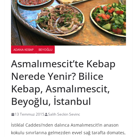
ADANA KEBAP
BEYOĞLU
Asmalımescit’te Kebap
Nerede Yenir? Bilice
Kebap, Asmalımescit,
Beyoğlu, İstanbul
13 Temmuz 2015
Salih Seckin Sevinc
İstiklal Caddesi’nden dalınca Asmalımescit’in anason
kokulu sınırlarına gelmezden evvel sağ tarafta domates,