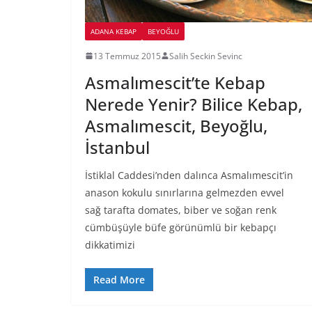
ADANA KEBAP
BEYOĞLU
13 Temmuz 2015
Salih Seckin Sevinc
Asmalımescit’te Kebap
Nerede Yenir? Bilice Kebap,
Asmalımescit, Beyoğlu,
İstanbul
İstiklal Caddesi’nden dalınca Asmalımescit’in
anason kokulu sınırlarına gelmezden evvel
sağ tarafta domates, biber ve soğan renk
cümbüşüyle büfe görünümlü bir kebapçı
dikkatimizi
Read More