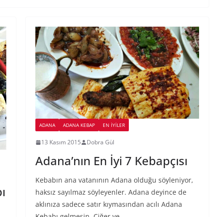
ADANA
ADANA KEBAP
EN İYILER
13 Kasım 2015
Dobra Gül
Adana’nın En İyi 7 Kebapçısı
Kebabın ana vatanının Adana olduğu söyleniyor,
ı
haksız sayılmaz söyleyenler. Adana deyince de
aklınıza sadece satır kıymasından acılı Adana
Kebabı gelmesin. Ciğer ve