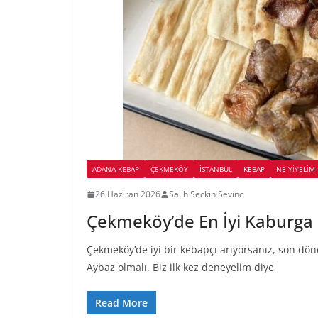
ADANA KEBAP
ÇEKMEKÖY
İSTANBUL
KEBAP
NE YİYELİM
26 Haziran 2026
Salih Seckin Sevinc
Çekmeköy’de En İyi Kaburga 
Çekmeköy’de iyi bir kebapçı arıyorsanız, son dö
Aybaz olmalı. Biz ilk kez deneyelim diye
Read More