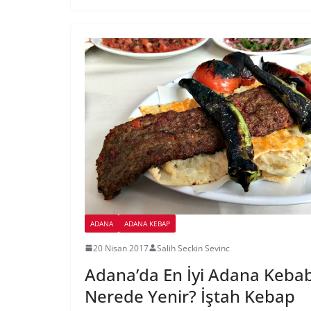
ADANA
ADANA KEBAP
20 Nisan 2017
Salih Seckin Sevinc
Adana’da En İyi Adana Kebab
Nerede Yenir? İştah Kebap