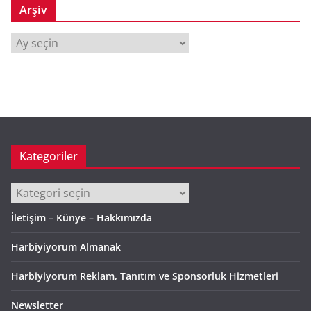
Arşiv
A
r
ş
i
v
Kategoriler
Kategoriler
İletişim – Künye – Hakkımızda
Harbiyiyorum Almanak
Harbiyiyorum Reklam, Tanıtım ve Sponsorluk Hizmetleri
Newsletter