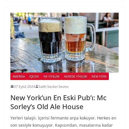
AMERIKA
İÇECEK
NE YİYELİM
NEREDE YİYELİM
NEW YORK
07 Eylül 2024
Salih Seckin Sevinc
New York’un En Eski Pub’ı: Mc
Sorley’s Old Ale House
Yerleri talaşlı. İçerisi fermante arpa kokuyor. Herkes en
son sesiyle konuşuyor. Kapısından, masalarına kadar