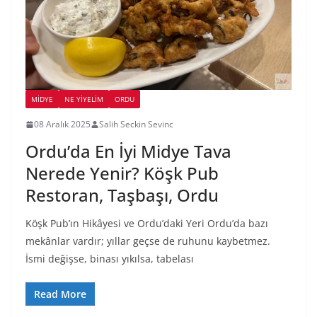
MIDYE
NE YİYELİM
ORDU
08 Aralık 2025
Salih Seckin Sevinc
Ordu’da En İyi Midye Tava
Nerede Yenir? Köşk Pub
Restoran, Taşbaşı, Ordu
Köşk Pub’ın Hikâyesi ve Ordu’daki Yeri Ordu’da bazı
mekânlar vardır; yıllar geçse de ruhunu kaybetmez.
İsmi değişse, binası yıkılsa, tabelası
Read More