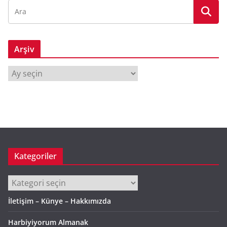
Arşiv
A
r
ş
i
v
Kategoriler
Kategoriler
İletişim – Künye – Hakkımızda
Harbiyiyorum Almanak