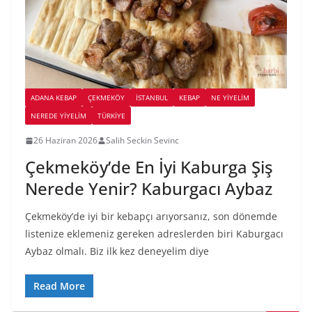
ADANA KEBAP
ÇEKMEKÖY
İSTANBUL
KEBAP
NE YİYELİM
NEREDE YİYELİM
TÜRKIYE
26 Haziran 2026
Salih Seckin Sevinc
Çekmeköy’de En İyi Kaburga Şiş
Nerede Yenir? Kaburgacı Aybaz
Çekmeköy’de iyi bir kebapçı arıyorsanız, son dönemde
listenize eklemeniz gereken adreslerden biri Kaburgacı
Aybaz olmalı. Biz ilk kez deneyelim diye
Read More