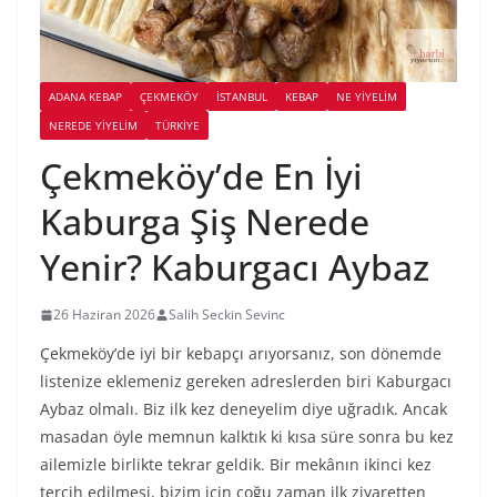
ADANA KEBAP
ÇEKMEKÖY
İSTANBUL
KEBAP
NE YİYELİM
NEREDE YİYELİM
TÜRKIYE
Çekmeköy’de En İyi
Kaburga Şiş Nerede
Yenir? Kaburgacı Aybaz
26 Haziran 2026
Salih Seckin Sevinc
Çekmeköy’de iyi bir kebapçı arıyorsanız, son dönemde
listenize eklemeniz gereken adreslerden biri Kaburgacı
Aybaz olmalı. Biz ilk kez deneyelim diye uğradık. Ancak
masadan öyle memnun kalktık ki kısa süre sonra bu kez
ailemizle birlikte tekrar geldik. Bir mekânın ikinci kez
tercih edilmesi, bizim için çoğu zaman ilk ziyaretten