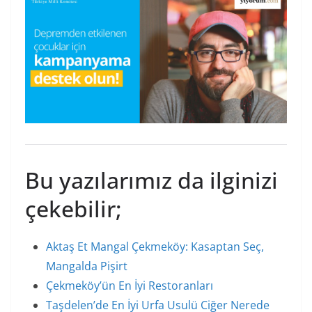
Bu yazılarımız da ilginizi
çekebilir;
Aktaş Et Mangal Çekmeköy: Kasaptan Seç,
Mangalda Pişirt
Çekmeköy’ün En İyi Restoranları
Taşdelen’de En İyi Urfa Usulü Ciğer Nerede