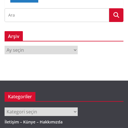
Arşiv
A
r
ş
i
v
Kategoriler
Kategoriler
İletişim – Künye – Hakkımızda