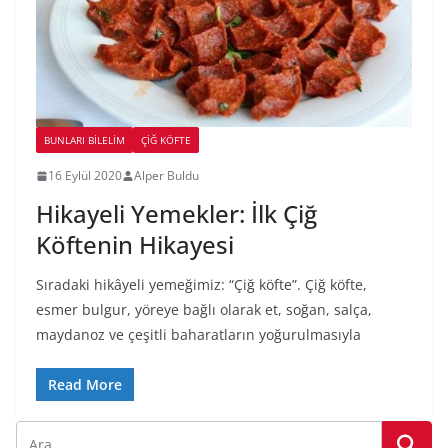
BUNLARI BILELIM
ÇIĞ KÖFTE
16 Eylül 2020
Alper Buldu
Hikayeli Yemekler: İlk Çiğ
Köftenin Hikayesi
Sıradaki hikâyeli yemeğimiz: “Çiğ köfte”. Çiğ köfte,
esmer bulgur, yöreye bağlı olarak et, soğan, salça,
maydanoz ve çeşitli baharatların yoğurulmasıyla
Read More