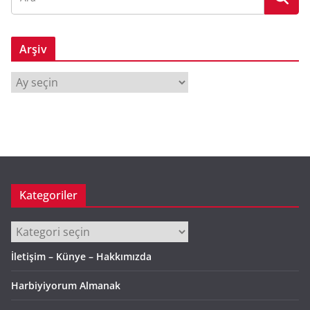
Arşiv
A
r
ş
i
v
Kategoriler
Kategoriler
İletişim – Künye – Hakkımızda
Harbiyiyorum Almanak