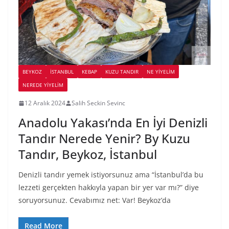
BEYKOZ
İSTANBUL
KEBAP
KUZU TANDIR
NE YİYELİM
NEREDE YİYELİM
12 Aralık 2024
Salih Seckin Sevinc
Anadolu Yakası’nda En İyi Denizli
Tandır Nerede Yenir? By Kuzu
Tandır, Beykoz, İstanbul
Denizli tandır yemek istiyorsunuz ama “İstanbul’da bu
lezzeti gerçekten hakkıyla yapan bir yer var mı?” diye
soruyorsunuz. Cevabımız net: Var! Beykoz’da
Read More