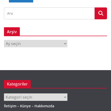
Arşiv
A
r
ş
i
v
Kategoriler
Kategoriler
İletişim – Künye – Hakkımızda