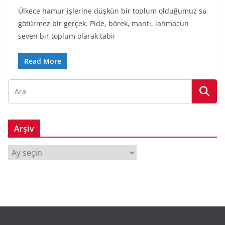
Ülkece hamur işlerine düşkün bir toplum olduğumuz su
götürmez bir gerçek. Pide, börek, mantı, lahmacun
seven bir toplum olarak tabii
Read More
Arşiv
A
r
ş
i
v