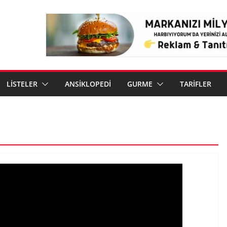
LİSTELER
ANSİKLOPEDİ
GURME
TARİFLER