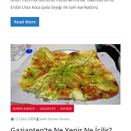
Erdal Usta koca pala bıyığı ile tam karikatürü
Read More
BURMA KADAYIF
GAZIANTEP
KATMER
12 Eylül 2009
Salih Seckin Sevinc
Gaziantep’te Ne Yenir Ne İçilir?