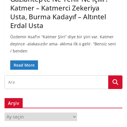
Katmer – Katmerci Zekeriya
Usta, Burma Kadayıf – Altıntel
Erdal Usta
Özdemir Asaf’ın “Katmer Şiiri” diye bir şiiri var. Katmer
deyince -alakasızdır ama- aklıma ilk o gelir. “Bensiz seni
/ benden
Read More
Arşiv
A
r