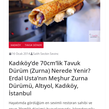
KADIKÖY
TAVUK DÖNER
16 Ocak 2014
Salih Seckin Sevinc
Kadıköy’de 70cm’lik Tavuk
Dürüm (Zurna) Nerede Yenir?
Erdal Usta’nın Meşhur Zurna
Dürümü, Altıyol, Kadıköy,
İstanbul
Hayatımda gördüğüm en sevimli restoran sahibi ve
onun 70cm’lik dürümü huzurlarınızda. İskenderun’lu