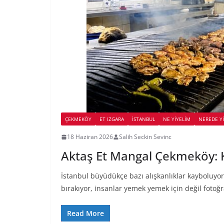
ÇEKMEKÖY
ET IZGARA
İSTANBUL
NE YİYELİM
NEREDE Y
18 Haziran 2026
Salih Seckin Sevinc
Aktaş Et Mangal Çekmeköy: K
İstanbul büyüdükçe bazı alışkanlıklar kayboluyor. 
bırakıyor, insanlar yemek yemek için değil fotoğ
Read More