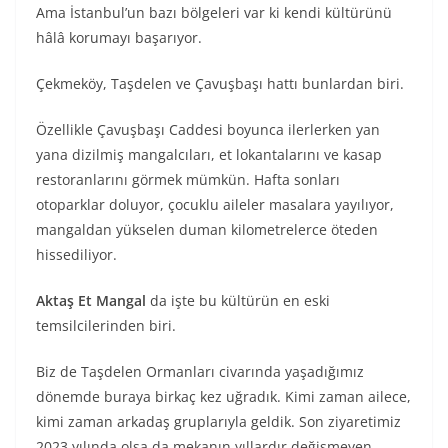
Ama İstanbul’un bazı bölgeleri var ki kendi kültürünü
hâlâ korumayı başarıyor.
Çekmeköy, Taşdelen ve Çavuşbaşı hattı bunlardan biri.
Özellikle Çavuşbaşı Caddesi boyunca ilerlerken yan
yana dizilmiş mangalcıları, et lokantalarını ve kasap
restoranlarını görmek mümkün. Hafta sonları
otoparklar doluyor, çocuklu aileler masalara yayılıyor,
mangaldan yükselen duman kilometrelerce öteden
hissediliyor.
Aktaş Et Mangal
da işte bu kültürün en eski
temsilcilerinden biri.
Biz de Taşdelen Ormanları civarında yaşadığımız
dönemde buraya birkaç kez uğradık. Kimi zaman ailece,
kimi zaman arkadaş gruplarıyla geldik. Son ziyaretimiz
2023 yılında olsa da mekanın yıllardır değişmeyen