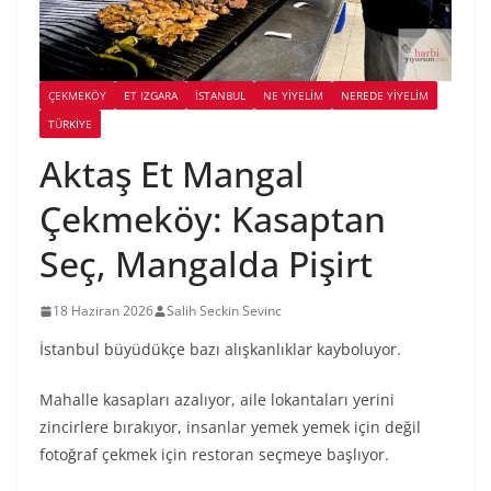
ÇEKMEKÖY
ET IZGARA
İSTANBUL
NE YİYELİM
NEREDE YİYELİM
TÜRKIYE
Aktaş Et Mangal
Çekmeköy: Kasaptan
Seç, Mangalda Pişirt
18 Haziran 2026
Salih Seckin Sevinc
İstanbul büyüdükçe bazı alışkanlıklar kayboluyor.
Mahalle kasapları azalıyor, aile lokantaları yerini
zincirlere bırakıyor, insanlar yemek yemek için değil
fotoğraf çekmek için restoran seçmeye başlıyor.