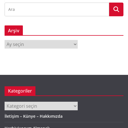
Arşiv
A
r
ş
i
v
Kategoriler
Kategoriler
İletişim – Künye – Hakkımızda