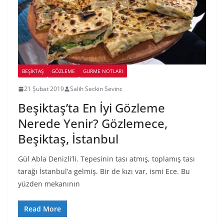
BEŞIKTAŞ
GÖZLEME
GURME NOTLARI
21 Şubat 2019
Salih Seckin Sevinc
Beşiktaş’ta En İyi Gözleme
Nerede Yenir? Gözlemece,
Beşiktaş, İstanbul
Gül Abla Denizli’li. Tepesinin tası atmış, toplamış tası
tarağı İstanbul’a gelmiş. Bir de kızı var, ismi Ece. Bu
yüzden mekanının
Read More