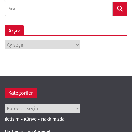
Arşiv
A
r
ş
i
v
Kategoriler
Kategoriler
İletişim – Künye – Hakkımızda
Harbiyiyorum Almanak