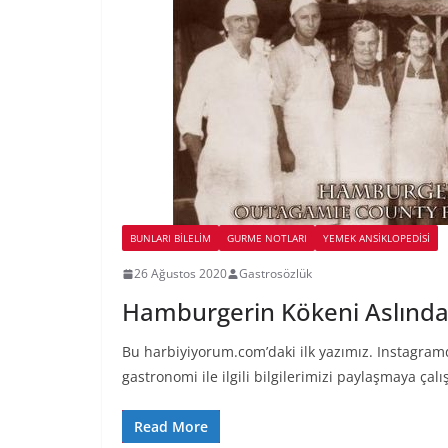
BUNLARI BILELIM
GURME NOTLARI
YEMEK ANSİKLOPEDİSİ
26 Ağustos 2020
Gastrosözlük
Hamburgerin Kökeni Aslında
Bu harbiyiyorum.com’daki ilk yazımız. Instagramd
gastronomi ile ilgili bilgilerimizi paylaşmaya ça
Read More