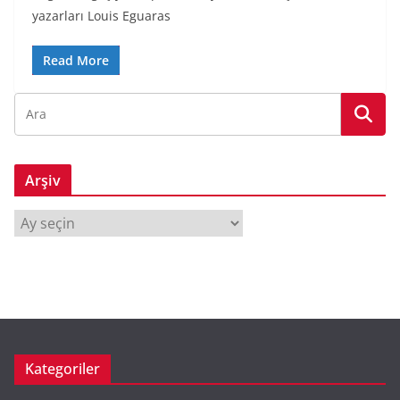
yazarları Louis Eguaras
Read More
Arşiv
A
r
ş
i
v
Kategoriler